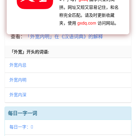
臼
外户不闭
外弱内强
外方内圆
外强中瘠
拼。网址又短又容易记住，和名
称完全匹配。请及时更新收藏
夹，使用
gxdq.com
访问网站。
查看：
「外宽内明」的典故、外宽内明成语故事
查看：
「外宽内明」在《汉语词典》的解释
「外宽」开头的词语:
外宽内忌
外宽内明
外宽内深
每日一字一词
每日一字：𡷅