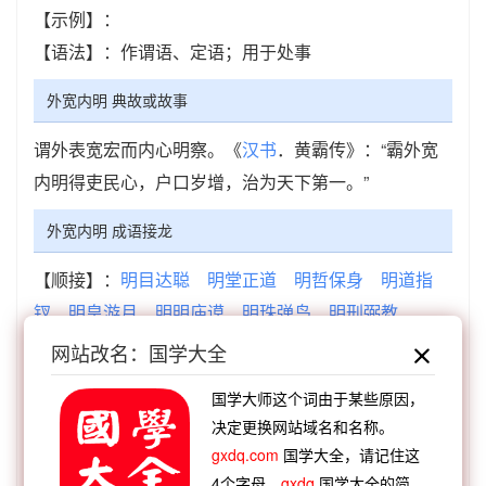
【示例】：
【语法】：作谓语、定语；用于处事
外宽内明 典故或故事
谓外表宽宏而内心明察。《
汉书
．黄霸传》：“霸外宽
内明得吏民心，户口岁增，治为天下第一。”
外宽内明 成语接龙
【顺接】：
明目达聪
明堂正道
明哲保身
明道指
钗
明皇游月
明明庙谟
明珠弹鸟
明刑弼教
【顺接】：
听聪视明
含糊不明
爱憎分明
磊磊明
网站改名：国学大全
明
开佛光明
冰雪聪明
言简意明
深切著明
国学大师这个词由于某些原因，
【逆接】：
出人望外
超以象外
形骸之外
毫无例
决定更换网站域名和名称。
外
打里打外
彻里至外
魂飞天外
意在言外
gxdq.com
国学大全，请记住这
【逆接】：
外彊中乾
外顺内悖
外亲内疏
外孙虀
4个字母，
gxdq
国学大全的简