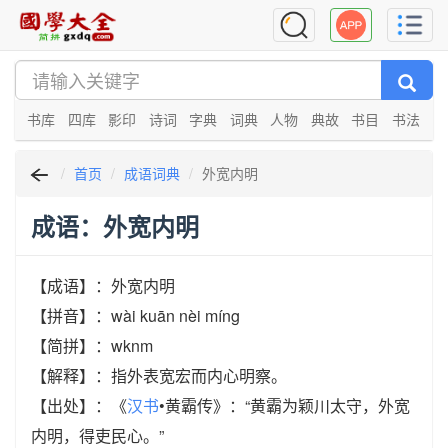
书库
四库
影印
诗词
字典
词典
人物
典故
书目
书法
首页
成语词典
外宽内明
成语：外宽内明
【成语】：外宽内明
【拼音】：wài kuān nèi míng
【简拼】：wknm
【解释】：指外表宽宏而内心明察。
【出处】：《
汉书
•黄霸传》：“黄霸为颖川太守，外宽
内明，得吏民心。”