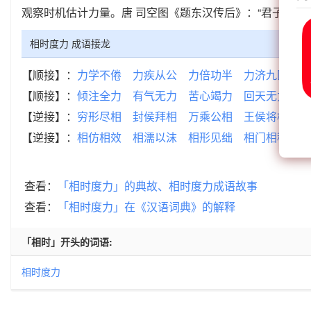
观察时机估计力量。唐 司空图《题东汉传后》：“君子救时
相时度力 成语接龙
【顺接】：
力学不倦
力疾从公
力倍功半
力济九区
力
【顺接】：
倾注全力
有气无力
苦心竭力
回天无力
恶
【逆接】：
穷形尽相
封侯拜相
万乘公相
王侯将相
青
【逆接】：
相仿相效
相濡以沫
相形见绌
相门相种
相
查看：
「相时度力」的典故、相时度力成语故事
查看：
「相时度力」在《汉语词典》的解释
「相时」开头的词语:
相时度力