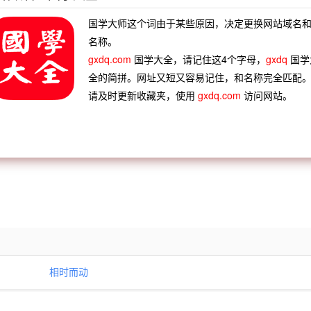
虽切，必相时度力，以致其用。”
国学大师这个词由于某些原因，决定更换网站域名
名称。
gxdq.com
国学大全，请记住这4个字母，
gxdq
国学
大无比
力之不及
力敌千钧
力扛九鼎
全的简拼。网址又短又容易记住，和名称完全匹配
来多力
神工鬼力
自食其力
衔勇韬力
请及时更新收藏夹，使用
gxdq.com
访问网站。
词宰相
勿为楚相
蟋蟀宰相
功同良相
形失色
相辅相成
相如意密
相见以诚
相时而动