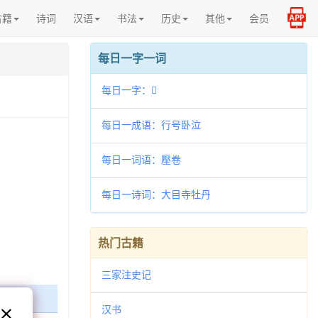
古籍
诗词
汉语
书法
历史
其他
会员
每日一字一词
每日一字：𪑟
每日一成语：行号卧泣
每日一词语：壓卷
每日一诗词：大目寺牡丹
热门古籍
三家注史记
汉书