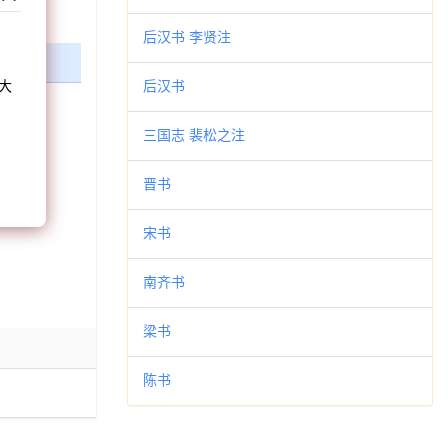
和
后汉书 李贤注
大
后汉书
。
三国志 裴松之注
晋书
宋书
南齐书
梁书
陈书