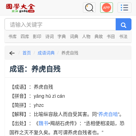
书库
四库
影印
诗词
字典
词典
人物
典故
书目
书法
首页
成语词典
养虎自残
成语：养虎自残
【成语】：养虎自残
【拼音】：yǎng hǔ zì cán
【简拼】：yhzc
【解释】：比喻纵容敌人而自受其害。同“
养虎自啮
”。
【出处】：《
魏书
•羯胡石虎传》：“丞相便相凌蹈，恐
国祚之灭不复久矣。真可谓养虎自残者也。”