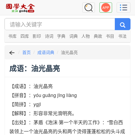
书库
四库
影印
诗词
字典
词典
人物
典故
书目
书法
首页
成语词典
油光晶亮
成语：油光晶亮
【成语】：油光晶亮
【拼音】：yóu guāng jīng liàng
【简拼】：ygjl
【解释】：形容非常光滑明亮。
【出处】：茅盾《泡沫·第一个半天的工作》：“雪白西
装领上一个油光晶亮的头和两个烫得蓬蓬松松的头斗成