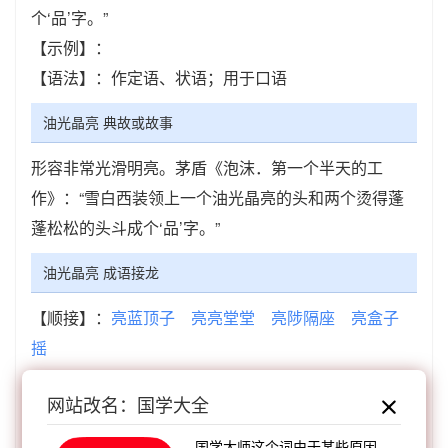
个‘品’字。”
【示例】：
【语法】：作定语、状语；用于口语
油光晶亮 典故或故事
形容非常光滑明亮。茅盾《泡沫．第一个半天的工
作》：“雪白西装领上一个油光晶亮的头和两个烫得蓬
蓬松松的头斗成个‘品’字。”
油光晶亮 成语接龙
【顺接】：
亮蓝顶子
亮亮堂堂
亮陟隔座
亮盒子
摇
【顺接】：
心明肚亮
铮明瓦亮
漂漂亮亮
大天白
网站改名：国学大全
亮
油光锃亮
淑质贞亮
锃光瓦亮
油光铮亮
【逆接】：
春雨如油
滚瓜流油
烈火烹油
添醋加
国学大师这个词由于某些原因，