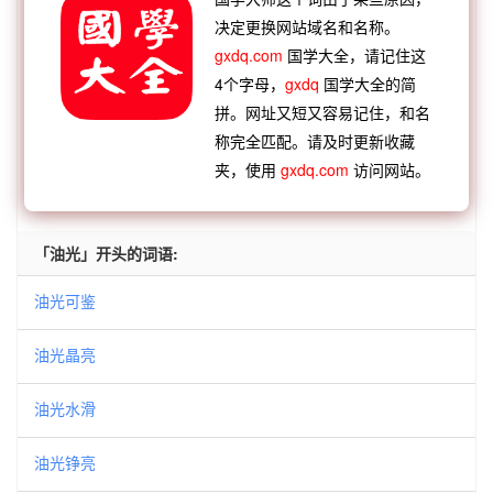
油
滚瓜溜油
火上加油
火上添油
蜜搅酥油
决定更换网站域名和名称。
【逆接】：
油花和尚
油炸猢狲
油丝子烟
油尽灯
gxdq.com
国学大全，请记住这
4个字母，
gxdq
国学大全的简
枯
油头粉面
油干火尽
油头滑面
油头滑脸
拼。网址又短又容易记住，和名
称完全匹配。请及时更新收藏
查看：
「油光晶亮」的典故、油光晶亮成语故事
夹，使用
gxdq.com
访问网站。
查看：
「油光晶亮」在《汉语词典》的解释
「油光」开头的词语:
油光可鉴
油光晶亮
油光水滑
油光铮亮