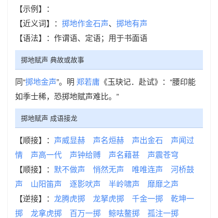
【示例】：
【近义词】：
掷地作金石声
、
掷地有声
【语法】：作谓语、定语；用于书面语
掷地赋声 典故或故事
同“
掷地金声
”。明
郑若庸
《玉玦记．赴试》：“腰印能
如季士稀，恐掷地赋声难比。”
掷地赋声 成语接龙
【顺接】：
声威显赫
声名烜赫
声出金石
声闻过
情
声高一代
声钟给赙
声名藉甚
声震苍穹
【顺接】：
默不做声
悄然无声
唯唯连声
河桥鼓
声
山阳笛声
逐影吠声
半岭啸声
靡靡之声
【逆接】：
龙腾虎掷
龙拏虎掷
千金一掷
乾坤一
掷
龙拿虎掷
百万一掷
鲸呿鳌掷
孤注一掷