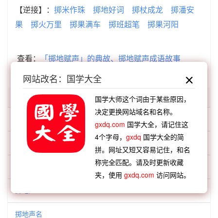
【逆接】：
掷米作珠
掷地好词
掷杖成龙
掷潘安
果
掷火万里
掷果满车
掷班超笔
掷果河阳
查看：
「掷地赋声」的典故、掷地赋声成语故事
查看：
「掷地赋声」在《汉语词典》的解释
网站改名：国学大全
「掷地」开头的词语:
国学大师这个词由于某些原因，
决定更换网站域名和名称。
掷地之才
gxdq.com
国学大全，请记住这
4个字母，
gxdq
国学大全的简
掷地之材
拼。网址又短又容易记住，和名
称完全匹配。请及时更新收藏
掷地作金石声
夹，使用
gxdq.com
访问网站。
掷地声
掷地声名