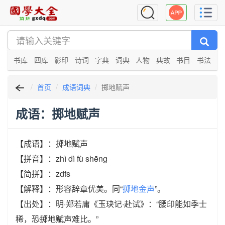
书库
四库
影印
诗词
字典
词典
人物
典故
书目
书法
首页
成语词典
掷地赋声
成语：掷地赋声
【成语】：掷地赋声
【拼音】：zhì dì fù shēng
【简拼】：zdfs
【解释】：形容辞章优美。同“
掷地金声
”。
【出处】：明·郑若庸《玉玦记·赴试》：“腰印能如季士
稀，恐掷地赋声难比。”