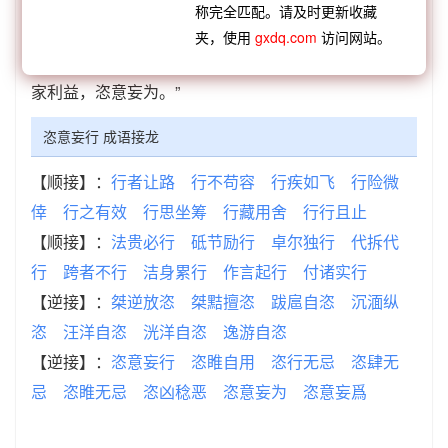
称完全匹配。请及时更新收藏
毛泽东《陕甘宁边区政府、第八路军后方留守处布
夹，使用
gxdq.com
访问网站。
告》：“察其原因，不外有少数顽固分子，不顾民族国
家利益，恣意妄为。”
恣意妄行 成语接龙
【顺接】：
行者让路
行不苟容
行疾如飞
行险微
倖
行之有效
行思坐筹
行藏用舍
行行且止
【顺接】：
法贵必行
砥节励行
卓尔独行
代拆代
行
跨者不行
洁身累行
作言起行
付诸实行
【逆接】：
桀逆放恣
桀黠擅恣
跋扈自恣
沉湎纵
恣
汪洋自恣
洸洋自恣
逸游自恣
【逆接】：
恣意妄行
恣睢自用
恣行无忌
恣肆无
忌
恣睢无忌
恣凶稔恶
恣意妄为
恣意妄爲