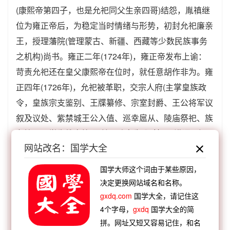
(康熙帝第四子，也是允祀同父生亲四哥)结怨，胤禛继
位为雍正帝后，为稳定当时情绪与形势，初封允祀廉亲
王，授理藩院(管理蒙古、新疆、西藏等少数民族事务
之机构)尚书。雍正二年(1724年)，雍正帝发布上谕：
苛责允祀还在皇父康熙帝在位时，就任意胡作非为。雍
正四年(1726年)，允祀被革职，交宗人府(主掌皇族政
令，皇族宗支鉴别、王牒纂修、宗室封爵、王公将军议
叙及议处、紫禁城王公入值、巡幸扈从、陵庙祭祀、族
务管理及学生教育等)圈禁，改名为“阿其那”(满语，汉
网站改名：国学大全
义“轰赶狗”)。不久，他死于囚所。
【出典】：
国学大师这个词由于某些原因，
决定更换网站域名和名称。
《
清史稿
》卷220《诸王传六·允祀传》9072页：“允
gxdq.com
国学大全，请记住这
祀在皇考(皇帝对亡父专称)时，恣意妄行。”
4个字母，
gxdq
国学大全的简
拼。网址又短又容易记住，和名
【例句】：