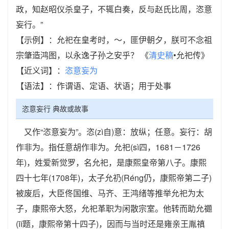
政，知赵昭仪杀皇子，不辄白奏，反与赵氏比周，恣意
妄行。”
【示例】：允祀在皇考时，～，匪伊朝夕，朕可不念祖
宗肇造鸿图，以永逸子孙之安乎？ 《
清史稿
•允祀传》
【近义词】：
恣意妄为
【语法】：作谓语、定语、状语；用于处事
恣意妄行 典故或故事
又作“恣意妄为”。恣(zì自)意：放纵；任意。妄行：胡
作非为。指任意胡作非为。允祀(sì四，1681－1726
年)，姓爱新觉罗，名允祀，是康熙皇帝第八子。康熙
四十七年(1708年)，太子允礽(Réng仍，康熙帝第二子)
被废后，大臣佟国维、马齐、王鸿绪等推举允祀为太
子，康熙帝大怒，允祀革职为闲散宗室。他转而助允禵
(īí题，康熙帝第十四子)，因而与当时还是雍亲王胤禛