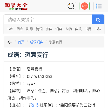
书库
四库
影印
诗词
字典
词典
人物
典故
书目
书法
首页
成语词典
恣意妄行
成语：恣意妄行
【成语】：恣意妄行
【拼音】：zì yì wàng xíng
【简拼】：zywx
【解释】：恣意：任意，随意；妄行：胡作非为。随心
所欲，胡作非为。
【出处】：《
汉书
•杜周传》：“曲阳侯要前为三公辅