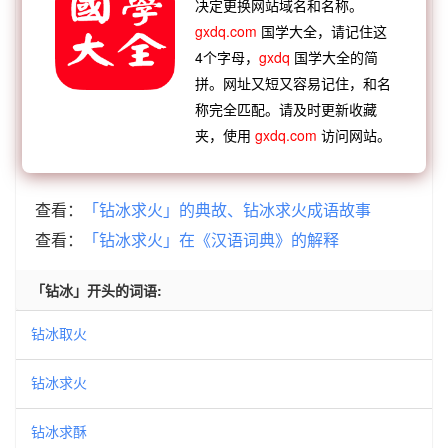
决定更换网站域名和名称。
火
皎阳似火
拥彗救火
势成水火
不愠不火
gxdq.com
国学大全，请记住这
【逆接】：
跳跳钻钻
无孔不钻
七十二钻
古怪刁
4个字母，
gxdq
国学大全的简
钻
见缝就钻
拼。网址又短又容易记住，和名
【逆接】：
钻懒帮闲
钻心刺骨
钻山塞海
钻隙逾
称完全匹配。请及时更新收藏
夹，使用
gxdq.com
访问网站。
墙
钻尖仰高
钻冰求火
钻仰弥高
钻穴逾墙
查看：
「钻冰求火」的典故、钻冰求火成语故事
查看：
「钻冰求火」在《汉语词典》的解释
「钻冰」开头的词语:
钻冰取火
钻冰求火
钻冰求酥