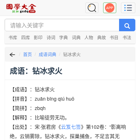
书库
四库
影印
诗词
字典
词典
人物
典故
书目
书法
首页
成语词典
钻冰求火
成语：钻冰求火
【成语】：钻冰求火
【拼音】：zuān bīng qiú huǒ
【简拼】：zbqh
【解释】：比喻徒劳无功。
【出处】：宋·张君房《
云笈七签
》第102卷：“影离响
绝，云销雾除，钻冰求火，探巢捕鱼，不足言其无