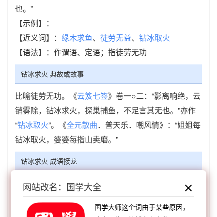
也。”
【示例】：
【近义词】：
缘木求鱼
、
徒劳无益
、
钻冰取火
【语法】：作谓语、定语；指徒劳无功
钻冰求火 典故或故事
比喻徒劳无功。《
云笈七签
》卷一○二：“影离响绝，云
销雾除，钻冰求火，探巢捕鱼，不足言其无也。”亦作
“
钻冰取火
”。《
全元散曲
．普天乐．嘲风情》：“姐姐每
钻冰取火，婆婆每指山卖磨。”
钻冰求火 成语接龙
【顺接】：
火眼金睛
火光冲天
火烧祆庙
火耕水
网站改名：国学大全
耨
火尽薪传
火灭烟消
火树银花
火急火燎
国学大师这个词由于某些原因，
【顺接】：
言之过火
飞蛾赴火
撮盐入火
满腔怒