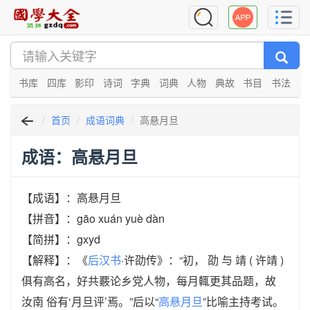
书库
四库
影印
诗词
字典
词典
人物
典故
书目
书法
首页
成语词典
高悬月旦
成语：高悬月旦
【成语】：高悬月旦
【拼音】：gāo xuán yuè dàn
【简拼】：gxyd
【解释】：《
后汉书
·许劭传》：“初， 劭 与 靖 ( 许靖 )
俱有高名，好共覈论乡党人物，每月輒更其品题，故
汝南 俗有‘月旦评’焉。”后以“
高悬月旦
”比喻主持考试。