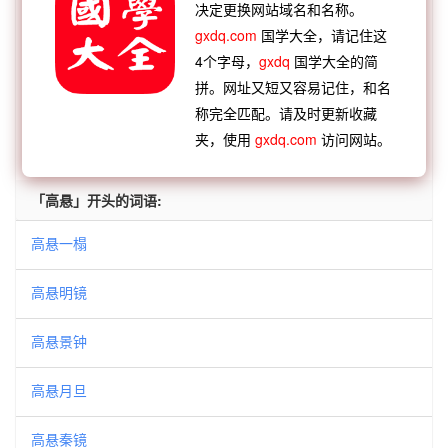
决定更换网站域名和名称。
【逆接】：
高头讲章
高人雅致
高官显爵
高蹈远
gxdq.com
国学大全，请记住这
举
高大将军
高明之士
高高下下
高宗彤日
4个字母，
gxdq
国学大全的简
拼。网址又短又容易记住，和名
称完全匹配。请及时更新收藏
查看：
「高悬月旦」的典故、高悬月旦成语故事
夹，使用
gxdq.com
访问网站。
查看：
「高悬月旦」在《汉语词典》的解释
「高悬」开头的词语:
高悬一榻
高悬明镜
高悬景钟
高悬月旦
高悬秦镜