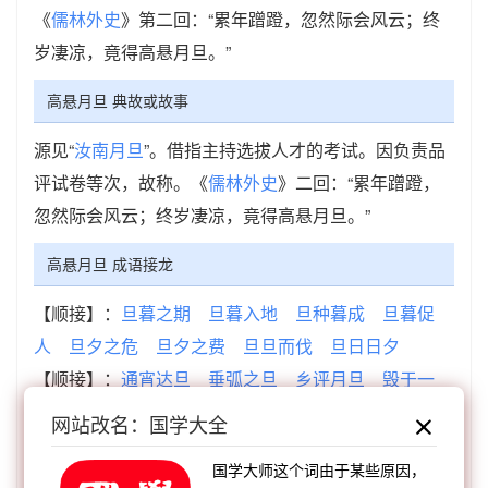
《
儒林外史
》第二回：“累年蹭蹬，忽然际会风云；终
岁凄凉，竟得高悬月旦。”
高悬月旦 典故或故事
源见“
汝南月旦
”。借指主持选拔人才的考试。因负责品
评试卷等次，故称。《
儒林外史
》二回：“累年蹭蹬，
忽然际会风云；终岁凄凉，竟得高悬月旦。”
高悬月旦 成语接龙
【顺接】：
旦暮之期
旦暮入地
旦种暮成
旦暮促
人
旦夕之危
旦夕之费
旦旦而伐
旦日日夕
【顺接】：
通宵达旦
垂弧之旦
乡评月旦
毁于一
旦
高悬月旦
调猱酿旦
燃烛达旦
坐而待旦
网站改名：国学大全
【逆接】：
深沟垒高
年事已高
禄厚官高
二酉才
国学大师这个词由于某些原因，
高
海阔天高
飞遁鸣高
福寿年高
自命清高