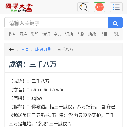
书库
四库
影印
诗词
字典
词典
人物
典故
书目
书法
首页
成语词典
三千八万
成语：三千八万
【成语】：三千八万
【拼音】：sān qiān bā wàn
【简拼】：sqbw
【解释】：佛教语。指三千威仪，八万细行。 唐 齐己
《勉送吴国三五新戒归》诗：“努力只须坚守护，三千
三万是垣墙。”参见“ 三千威仪 ”。