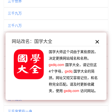
三千世界
三千九万
三千八万
三千击浪
网站改名：国学大全
三千士
国学大师这个词由于某些原因，
决定更换网站域名和名称。
三千大千
gxdq.com
国学大全，请记住这
4个字母，
gxdq
国学大全的简
三千奏牍
拼。网址又短又容易记住，和名
称完全匹配。请及时更新收藏
三千好客
夹，使用
gxdq.com
访问网站。
三千威仪
三千宠爱在一身