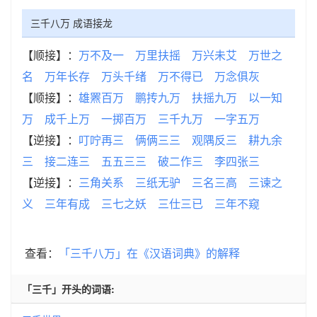
三千八万 成语接龙
【顺接】：
万不及一
万里扶摇
万兴未艾
万世之
名
万年长存
万头千绪
万不得已
万念俱灰
【顺接】：
雄罴百万
鹏抟九万
扶摇九万
以一知
万
成千上万
一掷百万
三千九万
一字五万
【逆接】：
叮咛再三
俩俩三三
观隅反三
耕九余
三
接二连三
五五三三
破二作三
李四张三
【逆接】：
三角关系
三纸无驴
三名三高
三谏之
义
三年有成
三七之妖
三仕三已
三年不窥
查看：
「三千八万」在《汉语词典》的解释
「三千」开头的词语: