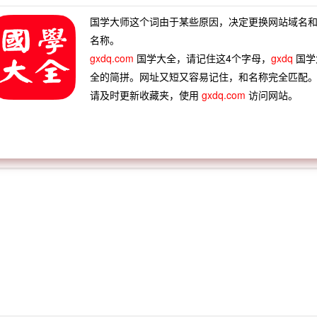
盛胜火
飞蛾扑火
无名孽火
披麻救火
国学大师这个词由于某些原因，决定更换网站域名
德星君
火失参元
火传穷薪
火云如烧
名称。
gxdq.com
国学大全，请记住这4个字母，
gxdq
国学
全的简拼。网址又短又容易记住，和名称完全匹配
请及时更新收藏夹，使用
gxdq.com
访问网站。
火轮神舟