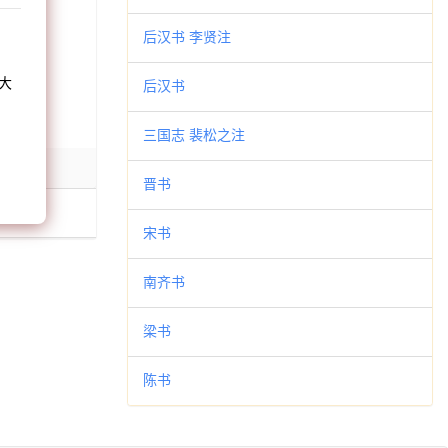
和
后汉书 李贤注
大
后汉书
。
三国志 裴松之注
晋书
宋书
南齐书
梁书
陈书