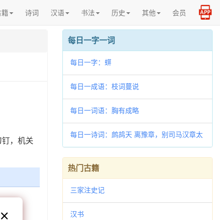
古籍
诗词
汉语
书法
历史
其他
会员
每日一字一词
每日一字：䗗
每日一成语：枝词蔓说
每日一词语：胸有成略
每日一诗词：鹧鸪天 离豫章，别司马汉章太
刀钉，机关
监
热门古籍
三家注史记
汉书