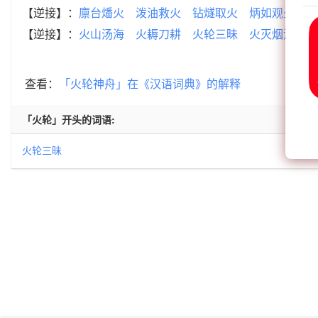
【逆接】：
廪台燔火
泼油救火
钻燧取火
炳如观火
水
【逆接】：
火山汤海
火耨刀耕
火轮三昧
火灭烟消
火
查看：
「火轮神舟」在《汉语词典》的解释
「火轮」开头的词语:
火轮三昧