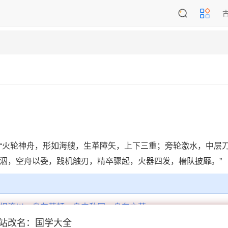
四：“火轮神舟，形如海艘，生革障矢，上下三重；旁轮激水，中层
泅，空舟以委，践机触刃，精卒骤起，火器四发，檣队披靡。”
楫济川
舟车劳顿
舟中敌国
舟车之苦
站改名：国学大全
釜焚舟
夜壑藏舟
张翰扁舟
兴尽归舟