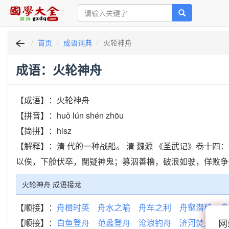
首页
成语词典
火轮神舟
成语：火轮神舟
【成语】：火轮神舟
【拼音】：huǒ lún shén zhōu
【简拼】：hlsz
【解释】：清 代的一种战船。 清 魏源 《圣武记》卷十
以俟，下舱伏卒，闃疑神鬼；募泅善櫓，破浪如驶，佯败争
火轮神舟 成语接龙
【顺接】：
舟楫时英
舟水之喻
舟车之利
舟壑潜移
舟
网
【顺接】：
白鱼登舟
范蠡登舟
沧浪钓舟
济河焚舟
破