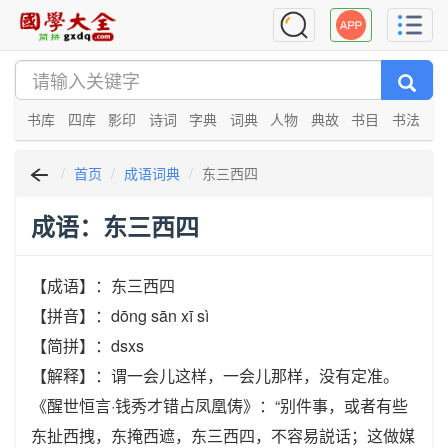
书库
四库
影印
诗词
字典
词典
人物
典故
书目
书法
首页
成语词典
东三西四
成语：东三西四
【成语】：东三西四
【拼音】：dōng sān xī sì
【简拼】：dsxs
【解释】：谓一会儿这样，一会儿那样，没有定准。
《醒世恒言·钱秀才错占凤凰俦》：“别件事，或者有些
东扯西拽，东掩西遮，东三西四，不容易説话；这做媒