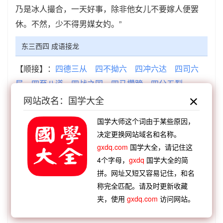
乃是冰人撮合，一天好事，除非他女儿不要嫁人便罢
休。不然，少不得男媒女妁。”
东三西四 成语接龙
【顺接】：
四德三从
四不拗六
四冲六达
四司六
局
四至八道
四战之国
四马攒蹄
四分五裂
【顺接】：
调三窝四
言三语四
捱三顶四
唇三口
网站改名：国学大全
四
丢三忘四
重三迭四
颠三倒四
唠三叨四
国学大师这个词由于某些原因，
【逆接】：
章甫西东
侩牛墙东
宋家墙东
亭伯辽
决定更换网站域名和名称。
东
万折必东
不到江东
春树江东
斗柄指东
gxdq.com
国学大全，请记住这
【逆接】：
东挨西撞
东扭西歪
东平之树
东山妓
4个字母，
gxdq
国学大全的简
乐
东阿之治
东方作矣
东方避世
东捱西问
拼。网址又短又容易记住，和名
称完全匹配。请及时更新收藏
夹，使用
gxdq.com
访问网站。
查看：
「东三西四」在《汉语词典》的解释