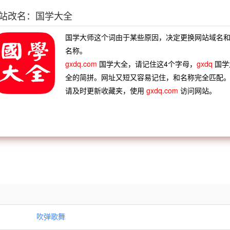
一一》：“这孩子明眸皓齿，唇不点而红，眉不描而翠，双目盈
站改名：国学大全
国学大师这个词由于某些原因，决定更换网站域名
名称。
gxdq.com
国学大全，请记住这4个字母，
gxdq
国学
家散产
破家荡産
破格录用
破镜重圆
全的简拼。网址又短又容易记住，和名称完全匹配
弹得破
冰解的破
皮开肉破
射叶杨破
请及时更新收藏夹，使用
gxdq.com
访问网站。
歌凤吹
诗肠鼓吹
凤吟鸾吹
齐竽混吹
箫伍员
吹唇沸地
吹笙骑鹄
吹篪乞食
吹弹歌舞