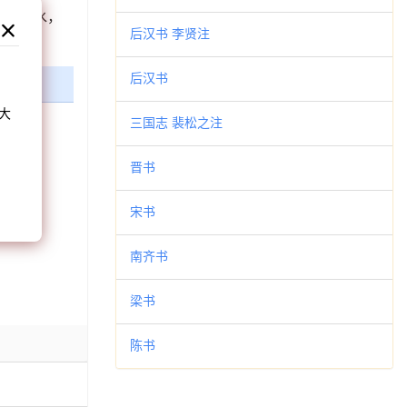
盈如秋水，
后汉书 李贤注
和
后汉书
大
三国志 裴松之注
。
晋书
宋书
南齐书
梁书
陈书