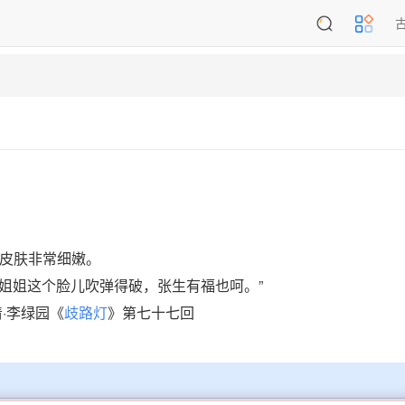
皮肤非常细嫩。
俺姐姐这个脸儿吹弹得破，张生有福也呵。”
·李绿园《
歧路灯
》第七十七回