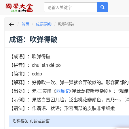
首页
成语词典
吹弹得破
成语：吹弹得破
【成语】：吹弹得破
【拼音】：chuī tán dé pò
【简拼】：cddp
【解释】：好像吹一吹、弹一弹就会弄破似的。形容面部的
【出处】：元·王实甫《
西厢记
•崔莺莺夜听琴杂剧》：“观
【示例】：果然白雪团儿脸，泛出桃花瓣颜色，真乃～。 清
【语法】：作谓语、状语；形容面部的皮肤非常细嫩
吹弹得破 典故或故事