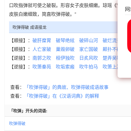
口吹指弹就可使之破裂。形容女子皮肤细嫩。琼瑶《雪珂．
网
皮肤白嫩细致，简直吹弹得破。”
吹弹得破 成语接龙
【顺接】：
破肝糜胃
破琴绝絃
破碎山河
破烂流丢
破
【顺接】：
人亡家破
巢毁卵破
家亡国破
颠扑不破
吹
【逆接】：
南郭之吹
桓伊独吹
日炙风吹
楚弄吴吹
鸾
【逆接】：
吹箫秦苑
吹垢索瘢
吹牛拍马
吹箫上嵩
吹
查看：
「吹弹得破」的典故、吹弹得破成语故事
查看：
「吹弹得破」在《汉语词典》的解释
「吹弹」开头的词语:
吹弹得破