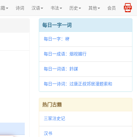
古籍
诗词
汉语
书法
历史
其他
会员
每日一字一词
每日一字：𣑥
每日一成语：烟视媚行
每日一词语：鈐謀
每日一诗词：过唐正叔郊居漫题索和
热门古籍
三家注史记
汉书