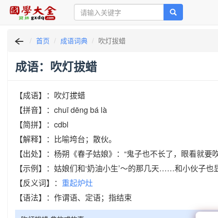
首页
成语词典
吹灯拔蜡
成语：吹灯拔蜡
【成语】：吹灯拔蜡
【拼音】：chuī dēng bá là
【简拼】：cdbl
【解释】：比喻垮台；散伙。
【出处】：杨朔《春子姑娘》：“鬼子也不长了，眼看就要吹
【示例】：姑娘们和‘奶油小生’～的那几天……和小伙子也显
【反义词】：
重起炉灶
【语法】：作谓语、定语；指结束