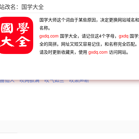
站改名：国学大全
就要吹灯拔蜡了。”《人民文学》1984年第1期：“姑娘和‘奶油
国学大师这个词由于某些原因，决定更换网站域名
名称。
gxdq.com
国学大全，请记住这4个字母，
gxdq
国学
全的简拼。网址又短又容易记住，和名称完全匹配
请及时更新收藏夹，使用
gxdq.com
访问网站。
同嚼蜡
炙风吹
南郭之吹
两部鼓吹
齐竽混吹
笛仙人
吹网欲满
吹气如兰
吹箫声断