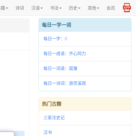
古籍
诗词
汉语
书法
历史
其他
会员
每日一字一词
每日一字：𪋐
每日一成语：齐心同力
每日一词语：孤雏
每日一诗词：游灵溪观
热门古籍
三家注史记
汉书