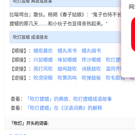
吹灯拔蜡 典故或故事
网
比喻垮台；散伙。杨朔《春子姑娘》：“鬼子也待不长了，眼看
拔蜡的那几天……和小伙子也显得亲热起来。”
吹灯拔蜡 成语接龙
【顺接】：
蜡炬晨炊
蜡丸帛书
蜡丸绢书
【顺接】：
兴如嚼蜡
味如嚼蜡
抟沙嚼蜡
吹灯拔蜡
味
【逆接】：
雨打风吹
蛙鸣鼓吹
诗肠鼓吹
滥同齐吹
日
【逆接】：
吹须突眼
吹箫凤鸣
吹弹鼓板
吹毛取瑕
吹
查看：
「吹灯拔蜡」的典故、吹灯拔蜡成语故事
查看：
「吹灯拔蜡」在《汉语词典》的解释
「吹灯」开头的词语: