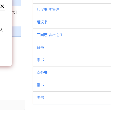
后汉书 李贤注
小生’吹灯
和
后汉书
大
三国志 裴松之注
。
晋书
宋书
南齐书
梁书
陈书