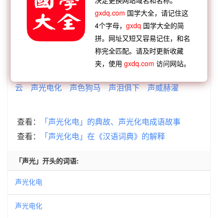
决定更换网站域名和名称。
gxdq.com
国学大全，请记住这
【顺接】：
驱雷策电
驱雷掣电
超尘逐电
声光化
4个字母，
gxdq
国学大全的简
电
追云逐电
追风逐电
追风掣电
掀雷决电
拼。网址又短又容易记住，和名
【逆接】：
嘤鸣求声
襦袴欢声
靡靡之声
蜂目豺
称完全匹配。请及时更新收藏
声
鹤戾风声
一吠百声
口口声声
衆口同声
夹，使用
gxdq.com
访问网站。
【逆接】：
声驰千里
声威大震
声入心通
声遏行
云
声光电化
声色狗马
声泪俱下
声威赫濯
查看：
「声光化电」的典故、声光化电成语故事
查看：
「声光化电」在《汉语词典》的解释
「声光」开头的词语:
声光化电
声光电化