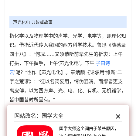
声光化电 典故或故事
指化学以及物理学中的声学、光学、电学等，即理化知
识。借指近代传入我国的西方科学技术。鲁迅《随感录
四十八》：“何况……又须恭听前辈先生的折衷：上午
打拱，下午握手，上午‘声光化电’，下午‘
子曰诗
云
’呢？”也作【声光电化】。章炳麟《论承用“维新”二
字之荒谬》：“徒以名词妄用，情伪混淆。而缪者更支
离皮傅，以为西方声、光、电、化、有机、无机诸学，
皆中国昔时所固有。”
声光化电 成语接龙
网站改名：国学大全
【顺接】：
电中天笑
电绕璇枢
电腰风脚
电掣星
国学大师这个词由于某些原因，
驰
电力十足
电闪雷鸣
电光䃸磹
电火行空