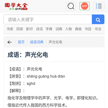
书库
四库
影印
诗词
字典
词典
人物
典故
书目
书法
首页
成语词典
声光化电
成语：声光化电
【成语】：声光化电
【拼音】：shēng guāng huà diàn
【简拼】：sghd
【解释】：
指化学及物理学中的声学、光学、电学，即理化知识。
借指近代传入我国的西方科学技术。