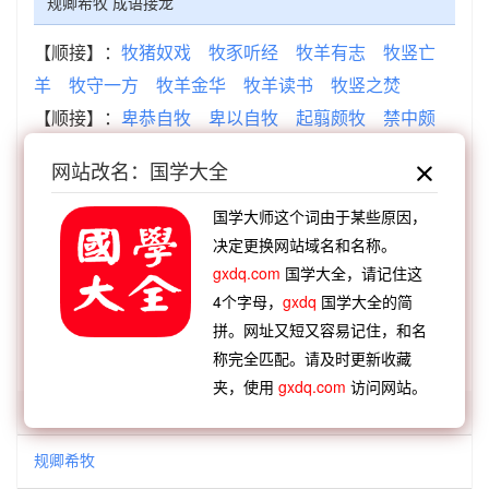
规卿希牧 成语接龙
【顺接】：
牧猪奴戏
牧豕听经
牧羊有志
牧竖亡
羊
牧守一方
牧羊金华
牧羊读书
牧竖之焚
【顺接】：
卑恭自牧
卑以自牧
起翦颇牧
禁中颇
牧
卑谦自牧
三生杜牧
取凉州牧
十羊九牧
网站改名：国学大全
【逆接】：
沿袭成规
一定之规
切磨箴规
墨守成
规
叠矩重规
尘污元规
潜神嘿规
固守成规
国学大师这个词由于某些原因，
决定更换网站域名和名称。
【逆接】：
规旋矩折
规重矩叠
规规默默
规行矩
gxdq.com
国学大全，请记住这
止
规磨之说
规画处置
规虑揣度
规卿希牧
4个字母，
gxdq
国学大全的简
拼。网址又短又容易记住，和名
查看：
「规卿希牧」在《汉语词典》的解释
称完全匹配。请及时更新收藏
夹，使用
gxdq.com
访问网站。
「规卿」开头的词语:
规卿希牧