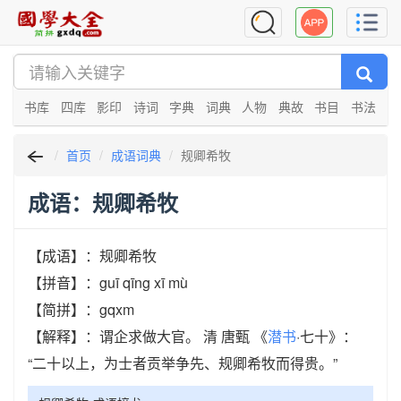
书库
四库
影印
诗词
字典
词典
人物
典故
书目
书法
首页
成语词典
规卿希牧
成语：规卿希牧
【成语】：规卿希牧
【拼音】：guī qīng xī mù
【简拼】：gqxm
【解释】：谓企求做大官。 清 唐甄 《
潜书
·七十》：
“二十以上，为士者贡举争先、规卿希牧而得贵。”