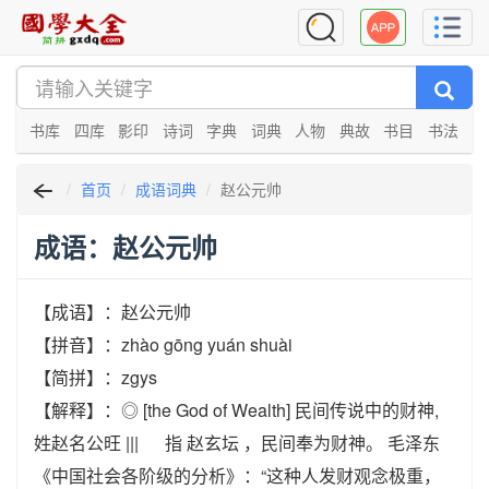
书库
四库
影印
诗词
字典
词典
人物
典故
书目
书法
首页
成语词典
赵公元帅
成语：赵公元帅
【成语】：赵公元帅
【拼音】：zhào gōng yuán shuài
【简拼】：zgys
【解释】：◎ [the God of Wealth] 民间传说中的财神,
姓赵名公旺 ||| 指 赵玄坛 ，民间奉为财神。 毛泽东
《中国社会各阶级的分析》：“这种人发财观念极重，