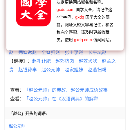
决定更换网站域名和名称。
赵公元帅 成语接龙
gxdq.com
国学大全，请记住这
4个字母，
gxdq
国学大全的简
拼。网址又短又容易记住，和名
【顺接】：
文阵雄帅
云台主帅
舍军保帅
舍车保
称完全匹配。请及时更新收藏
帅
方伯连帅
丢车保帅
赵公元帅
春秋责帅
夹，使用
gxdq.com
访问网站。
【逆接】：
围魏救赵
窃符救赵
连城返赵
下方罗
赵
完璧返赵
全璧归赵
张王李赵
长平坑赵
【逆接】：
赵礼让肥
赵郊坑肉
赵效犬吠
赵孟之
贵
赵钱孙李
赵公元帅
赵家姐妹
赵燕扫粉
查看：
「赵公元帅」的典故、赵公元帅成语故事
查看：
「赵公元帅」在《汉语词典》的解释
「赵公」开头的词语:
赵公元帅