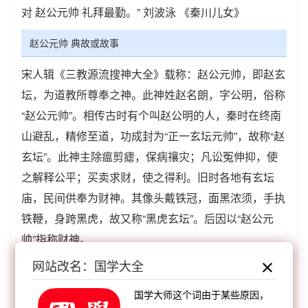
对 赵公元帅 礼拜最勤。” 刘波泳 《秦川儿女》
赵公元帅 典故或故事
宋人辑《三教源流搜神大全》载称：赵公元帅，即赵玄
坛，为道教所尊奉之神。此神姓赵名朗，字公明，俗称
“赵公元帅”。相传古时有个叫赵公明的人，秦时在终南
山避乱，精修至道，功成封为“正一玄坛元帅”，故称“赵
玄坛”。此神主除瘟剪瘧，保病禳灾；凡讼冤伸抑，使
之解释公平；买卖求财，使之得利。旧时各地有玄坛
庙，民间供奉为财神。其像头戴铁冠，面黑浓须，手执
铁鞭，身跨黑虎，故又称“黑虎玄坛”。后因以“赵公元
帅”指称财神。
网站改名：国学大全
《毛泽东选集》第一卷《中国社会各阶级的分析》：
“这种人发财观念极重，对赵公元帅礼拜最勤。”
国学大师这个词由于某些原因，