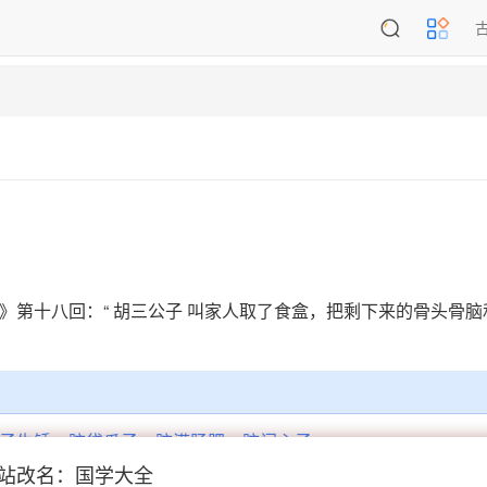
》第十八回：“ 胡三公子 叫家人取了食盒，把剩下来的骨头骨
子生锈
脑袋瓜子
脑满肠肥
脑门心子
站改名：国学大全
头鬼脑
地头地脑
痛心拔脑
劈头盖脑