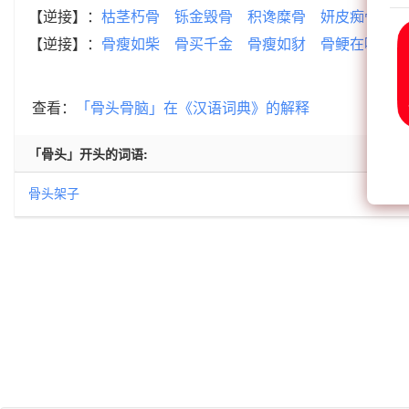
【逆接】：
枯茎朽骨
铄金毁骨
积谗糜骨
妍皮痴骨
剔
【逆接】：
骨瘦如柴
骨买千金
骨瘦如豺
骨鲠在喉
骨
查看：
「骨头骨脑」在《汉语词典》的解释
「骨头」开头的词语:
骨头架子