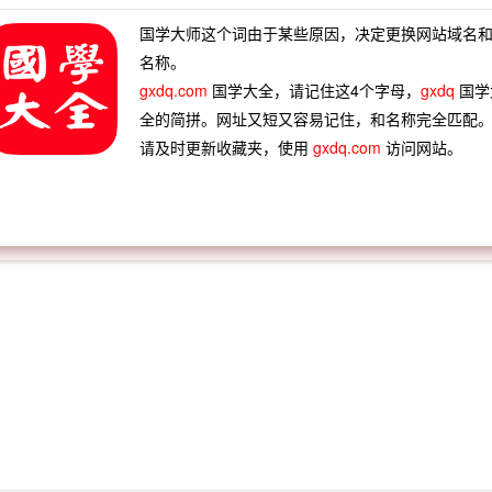
肤见骨
行尸走骨
粘皮带骨
凡胎俗骨
国学大师这个词由于某些原因，决定更换网站域名
肉之情
骨节专车
骨软筋酥
骨肉团聚
名称。
gxdq.com
国学大全，请记住这4个字母，
gxdq
国学
全的简拼。网址又短又容易记住，和名称完全匹配
请及时更新收藏夹，使用
gxdq.com
访问网站。
骨头骨脑