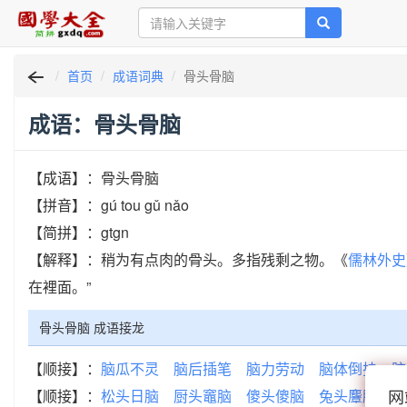
首页
成语词典
骨头骨脑
成语：骨头骨脑
【成语】：骨头骨脑
【拼音】：gú tou gǔ nǎo
【简拼】：gtgn
【解释】：稍为有点肉的骨头。多指残剩之物。《
儒林外史
在裡面。”
骨头骨脑 成语接龙
【顺接】：
脑瓜不灵
脑后插笔
脑力劳动
脑体倒挂
脑
网
【顺接】：
松头日脑
厨头竈脑
傻头傻脑
兔头麞脑
贼