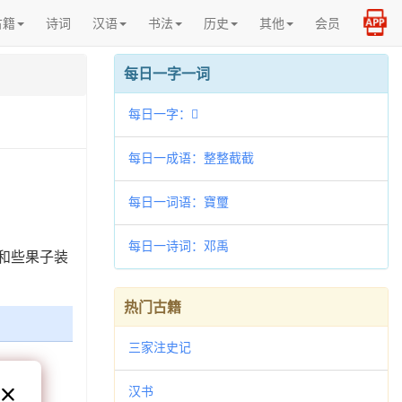
古籍
诗词
汉语
书法
历史
其他
会员
每日一字一词
每日一字：𤏻
每日一成语：整整截截
每日一词语：寶璽
每日一诗词：邓禹
脑和些果子装
热门古籍
三家注史记
汉书