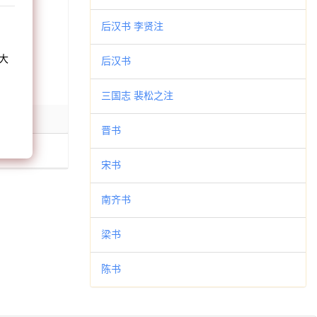
和
后汉书 李贤注
大
后汉书
。
三国志 裴松之注
晋书
宋书
南齐书
梁书
陈书