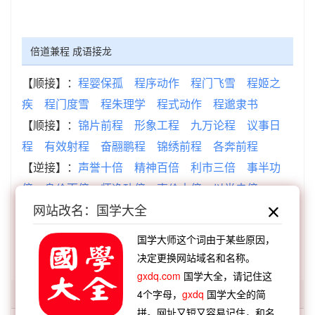
倍道兼程 成语接龙
【顺接】：
程婴保孤
程序动作
程门飞雪
程姬之
疾
程门度雪
程朱理学
程式动作
程邈隶书
【顺接】：
锦片前程
形象工程
九万论程
议事日
程
有效射程
奋翮鹏程
锦绣前程
各奔前程
【逆接】：
声誉十倍
精神百倍
利市三倍
事半功
倍
身价百倍
师逸功倍
声价十倍
以半击倍
网站改名：国学大全
【逆接】：
倍道兼程
倍道兼行
倍日并行
倍赏累
罚
倍道兼进
倍道而行
倍称之息
倍道妄行
国学大师这个词由于某些原因，
决定更换网站域名和名称。
gxdq.com
国学大全，请记住这
4个字母，
gxdq
国学大全的简
「倍道」开头的词语:
拼。网址又短又容易记住，和名