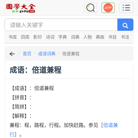
书库
四库
影印
诗词
字典
词典
人物
典故
书目
书法
首页
成语词典
倍道兼程
成语：倍道兼程
【成语】：倍道兼程
【拼音】：
【简拼】：
【解释】：
兼程：程，路程，行程。加快赶路。参见［
倍道兼
行
］。