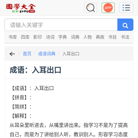
书库
四库
影印
诗词
字典
词典
人物
典故
书目
书法
首页
成语词典
入耳出口
成语：入耳出口
【成语】：入耳出口
【拼音】：
【简拼】：
【解释】：
从耳朵里听进去，从嘴里讲出来。指学习不是为了提高
自己，而是为了讲给别人听，教训别人。形容学习态度