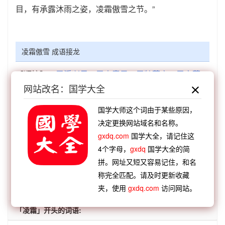
目，有承露沐雨之姿，凌霜傲雪之节。”
凌霜傲雪 成语接龙
【顺接】：
雪溪兴尽
雪山童子
雪牖萤窗
雪窗萤
网站改名：国学大全
火
雪操冰心
雪夜访普
雪宫风榭
雪虐冰饕
【顺接】：
沉冤昭雪
元日花雪
苏卿啮雪
尤花殢
国学大师这个词由于某些原因，
雪
少林立雪
鹅毛大雪
煎盐叠雪
白鹤卧雪
决定更换网站域名和名称。
【逆接】：
凌阁图功
凌人盛气
凌乱不堪
凌波仙
gxdq.com
国学大全，请记住这
4个字母，
gxdq
国学大全的简
女
凌弱暴寡
凌波微步
凌霜傲雪
凌云之志
拼。网址又短又容易记住，和名
称完全匹配。请及时更新收藏
查看：
「凌霜傲雪」的典故、凌霜傲雪成语故事
夹，使用
gxdq.com
访问网站。
「凌霜」开头的词语: