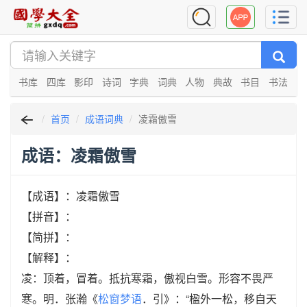
书库
四库
影印
诗词
字典
词典
人物
典故
书目
书法
首页
成语词典
凌霜傲雪
成语：凌霜傲雪
【成语】：凌霜傲雪
【拼音】：
【简拼】：
【解释】：
凌：顶着，冒着。抵抗寒霜，傲视白雪。形容不畏严
寒。明．张瀚《
松窗梦语
．引》：“楹外一松，移自天