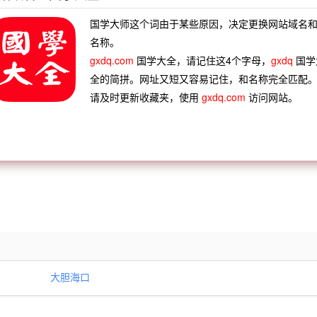
“况孤在此城，今已五代，不是大胆海口，孤也颇有个贤名在外。
国学大师这个词由于某些原因，决定更换网站域名
名称。
gxdq.com
国学大全，请记住这4个字母，
gxdq
国学
干舌燥
口轻舌薄
口头文学
口耳相承
全的简拼。网址又短又容易记住，和名称完全匹配
门水口
田骈天口
饿狼之口
声声口口
请及时更新收藏夹，使用
gxdq.com
访问网站。
长白大
公明正大
阐扬光大
兹事体大
天白日
大做文章
大快朵颐
大毒日头
大胆海口