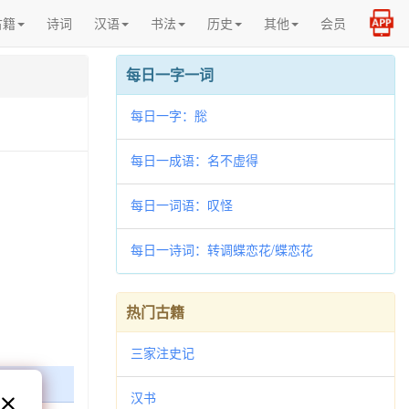
古籍
诗词
汉语
书法
历史
其他
会员
每日一字一词
每日一字：㥖
每日一成语：名不虚得
每日一词语：叹怪
每日一诗词：转调蝶恋花/蝶恋花
热门古籍
三家注史记
汉书