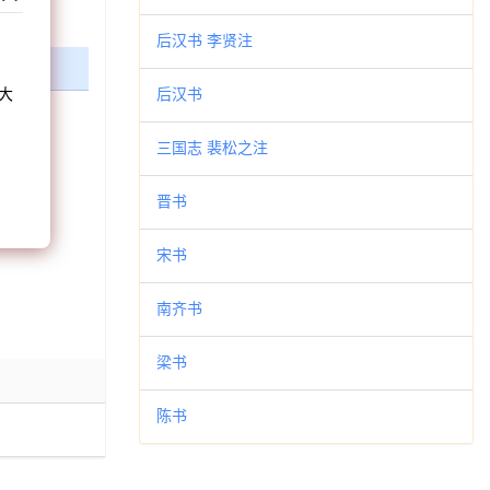
”
和
后汉书 李贤注
大
后汉书
。
三国志 裴松之注
晋书
宋书
南齐书
梁书
陈书