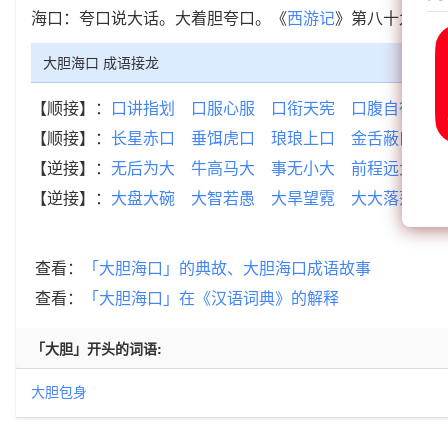
海口：夸口说大话。大着胆夸口。《
西游记
》第八十九回：
大胆海口 成语接龙
【顺接】：
口讲指划
口服心服
口衔天宪
口腹自役
口
【顺接】：
长星赤口
垂饵虎口
琅琅上口
金舌蔽口
风
【逆接】：
无后为大
牛高马大
事无小大
前程远大
枉
【逆接】：
大盘大碗
大智若愚
大旱望霓
大大落落
大
查看：
「大胆海口」的典故、大胆海口成语故事
查看：
「大胆海口」在《汉语词典》的解释
「大胆」开头的词语:
大胆包身