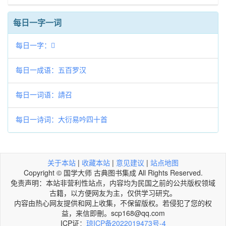
每日一字一词
每日一字：𠥴
每日一成语：五百罗汉
每日一词语：請召
每日一诗词：大衍易吟四十首
关于本站
|
收藏本站
|
意见建议
|
站点地图
Copyright © 国学大师 古典图书集成 All Rights Reserved.
免责声明：本站非营利性站点，内容均为民国之前的公共版权领域
古籍，以方便网友为主，仅供学习研究。
内容由热心网友提供和网上收集，不保留版权。若侵犯了您的权
益，来信即刪。scp168@qq.com
ICP证：
琼ICP备2022019473号-4