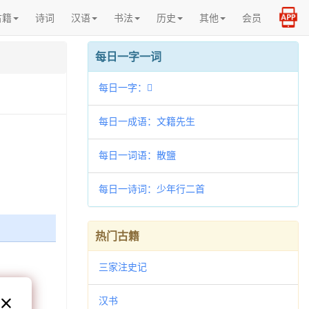
古籍
诗词
汉语
书法
历史
其他
会员
每日一字一词
每日一字：𦹭
每日一成语：文籍先生
每日一词语：散鹽
每日一诗词：少年行二首
热门古籍
三家注史记
汉书