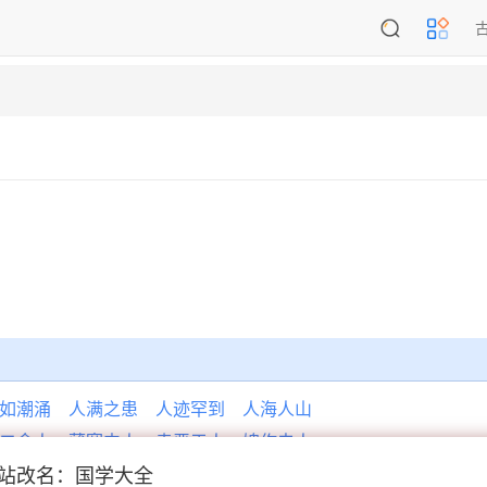
如潮涌
人满之患
人迹罕到
人海人山
二金人
薄寒中人
卖恶于人
婢作夫人
站改名：国学大全
牙忧我
知我罪我
大公无我
去来非我