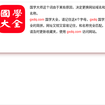
铭鼎彝
功名蹭蹬
功成不退
功收三箭
国学大师这个词由于某些原因，决定更换网站域名
名称。
gxdq.com
国学大全，请记住这4个字母，
gxdq
国学
全的简拼。网址又短又容易记住，和名称完全匹配
请及时更新收藏夹，使用
gxdq.com
访问网站。
功不唐捐
功不补患