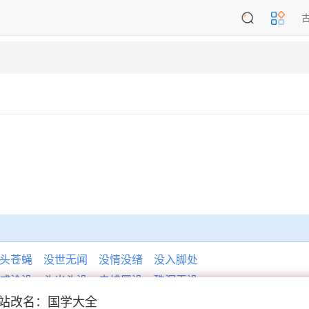
头苍蝇
没世无闻
没情没绪
没入脚处
咸沦没
头出头没
击排冒没
珠沉玉没
站改名：国学大全
池之功
曹柯之功
克奏肤功
克定之功