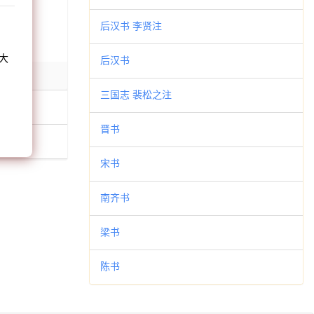
和
后汉书 李贤注
大
后汉书
。
三国志 裴松之注
晋书
宋书
南齐书
梁书
陈书