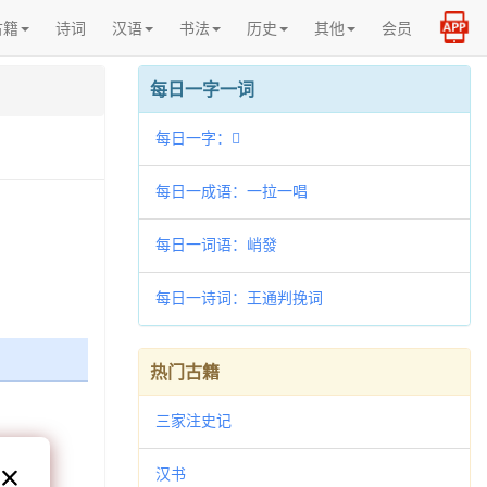
古籍
诗词
汉语
书法
历史
其他
会员
每日一字一词
每日一字：𡥦
每日一成语：一拉一唱
每日一词语：峭發
每日一诗词：王通判挽词
热门古籍
三家注史记
汉书