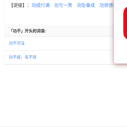
【逆接】：
功成行满
功亏一篑
功坠垂成
功崇德巨
功
「功不」开头的词语:
功不可没
功不成，名不就