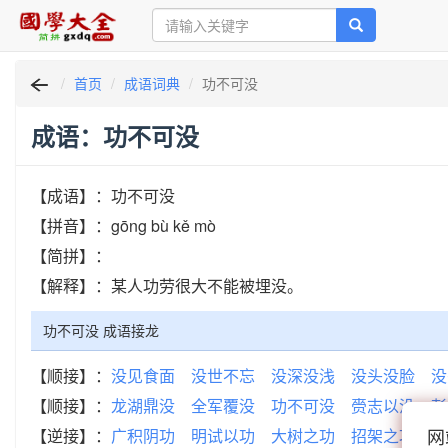
首页
成语词典
功不可没
成语：功不可没
【成语】：功不可没
【拼音】：gōng bù kě mò
【简拼】：
【解释】：某人功劳很大不能被埋没。
功不可没 成语接龙
【顺接】：
没见食面
没世不忘
没深没浅
没头没脸
没
【顺接】：
龙湖鼎没
全军覆没
功不可没
赍志以没
彭
网
【逆接】：
广积阴功
明试以功
大树之功
招架之功
渑