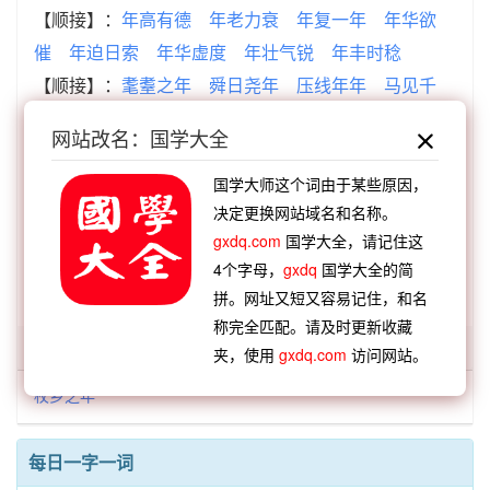
【顺接】：
年高有德
年老力衰
年复一年
年华欲
催
年迫日索
年华虚度
年壮气锐
年丰时稔
【顺接】：
耄耋之年
舜日尧年
压线年年
马见千
年
龟龄鹤年
颐养天年
花甲之年
風燭殘年
网站改名：国学大全
【逆接】：
折笄之杖
伯俞受杖
明火持杖
邓林弃
杖
伯俞泣杖
拿刀动杖
双头火杖
百宜枝杖
国学大师这个词由于某些原因，
决定更换网站域名和名称。
【逆接】：
杖杜宰相
杖挂百钱
杖莫如信
杖化葛
gxdq.com
国学大全，请记住这
陂
杖策窥园
杖屦往还
杖挂青钱
杖履追随
4个字母，
gxdq
国学大全的简
拼。网址又短又容易记住，和名
称完全匹配。请及时更新收藏
「杖乡」开头的词语:
夹，使用
gxdq.com
访问网站。
杖乡之年
每日一字一词