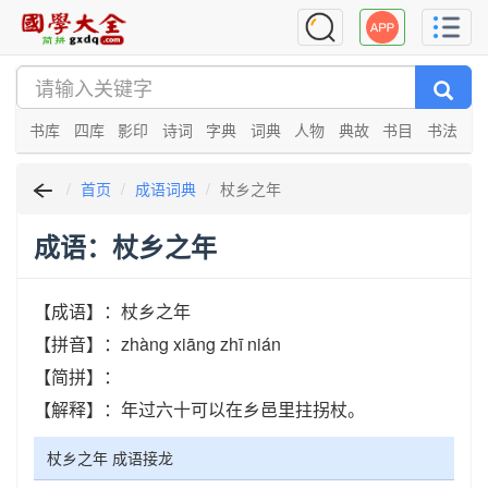
书库
四库
影印
诗词
字典
词典
人物
典故
书目
书法
首页
成语词典
杖乡之年
成语：杖乡之年
【成语】：杖乡之年
【拼音】：zhàng xiāng zhī nián
【简拼】：
【解释】：年过六十可以在乡邑里拄拐杖。
杖乡之年 成语接龙