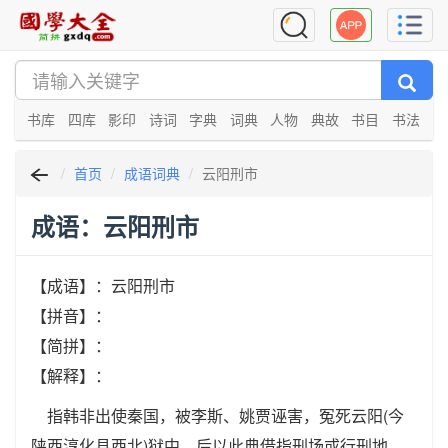
书库
四库
影印
诗词
字典
词典
人物
典故
书目
书法
首页
成语词典
云阳刑市
成语：云阳刑市
【成语】：云阳刑市
【拼音】：
【简拼】：
【解释】：
指韩非出使秦国，被李斯、姚贾诬害，冤死云阳(今
陕西淳化县西北)狱中。后以此典借指刑场或行刑地。