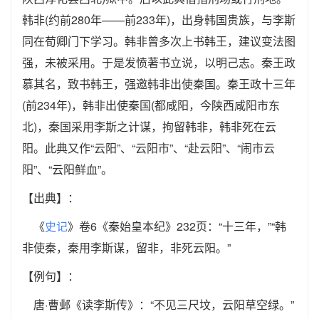
韩非(约前280年——前233年)，出身韩国贵族，与李斯
同在荀卿门下学习。韩非曾多次上书韩王，建议变法图
强，未被采用。于是发愤著书立说，以明己志。秦王政
慕其名，致书韩王，强邀韩非出使秦国。秦王政十三年
(前234年)，韩非出使秦国(都咸阳，今陕西咸阳市东
北)，秦国采用李斯之计谋，拘留韩非，韩非死在云
阳。此典又作“云阳”、“云阳市”、“赴云阳”、“闹市云
阳”、“云阳鲜血”。
【出典】：
《
史记
》卷6《秦始皇本纪》232页：“十三年，”“韩
非使秦，秦用李斯谋，留非，非死云阳。”
【例句】：
唐·曹邺《读李斯传》：“不见三尺坟，云阳草空绿。”