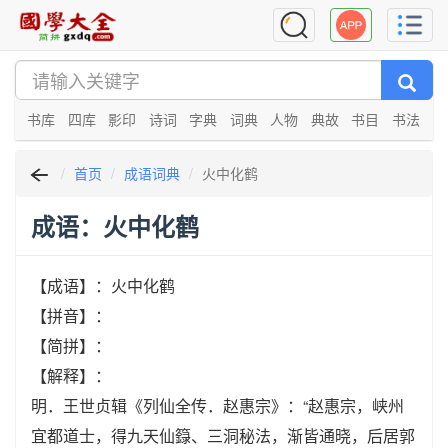
书库
四库
影印
诗词
字典
词典
人物
典故
书目
书法
首页
成语词典
火中化鹤
成语：火中化鹤
【成语】：火中化鹤
【拼音】：
【简拼】：
【解释】：
明．王世贞辑《列仙全传．赵惠宗》：“赵惠宗，峡州
宜都道士，得九天仙籙、三洞秘法，渐皆通晓，后居郭