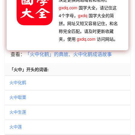
【逆接】：
七窍冒火
昆冈之火
熊熊大火
雪灯萤
gxdq.com
国学大全，请记住这
火
黑灯瞎火
束缊举火
连天峰火
如蹈汤火
4个字母，
gxdq
国学大全的简
拼。网址又短又容易记住，和名
【逆接】：
火尽薪传
火树星桥
火色上腾
火光烛
称完全匹配。请及时更新收藏
天
火中取栗
火冒三丈
火光冲天
火灭烟消
夹，使用
gxdq.com
访问网站。
查看：
「火中化鹤」的典故、火中化鹤成语故事
「火中」开头的词语:
火中化鹤
火中取栗
火中生莲
火中莲