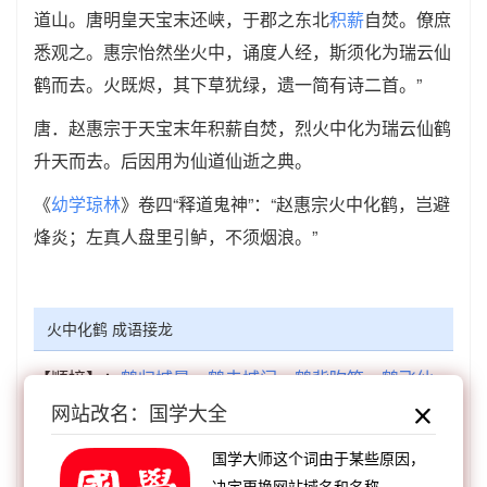
道山。唐明皇天宝末还峡，于郡之东北
积薪
自焚。僚庶
悉观之。惠宗怡然坐火中，诵度人经，斯须化为瑞云仙
鹤而去。火既烬，其下草犹绿，遗一简有诗二首。”
唐．赵惠宗于天宝末年积薪自焚，烈火中化为瑞云仙鹤
升天而去。后因用为仙道仙逝之典。
《
幼学琼林
》卷四“释道鬼神”：“赵惠宗火中化鹤，岂避
烽炎；左真人盘里引鲈，不须烟浪。”
火中化鹤 成语接龙
【顺接】：
鹤归城是
鹤去城门
鹤背吹笙
鹤飞仙
网站改名：国学大全
去
鹤发松姿
鹤避鸡群
鹤化千载
鹤收仙箭
【顺接】：
不舞之鹤
苏耽化鹤
苏耽控鹤
千年辽
国学大师这个词由于某些原因，
鹤
闲云野鹤
孤鸾寡鹤
骑扬州鹤
君子猿鹤
决定更换网站域名和名称。