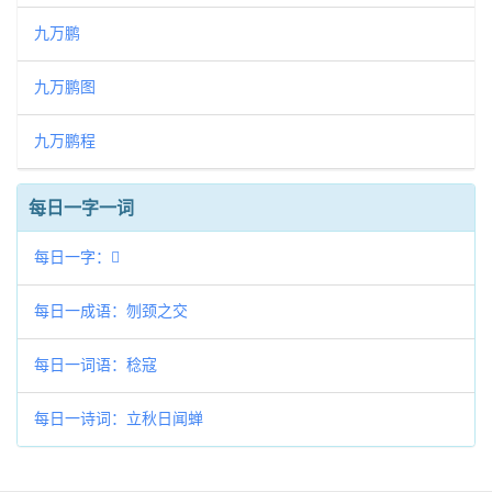
九万鹏
九万鹏图
九万鹏程
每日一字一词
每日一字：𡋪
每日一成语：刎颈之交
每日一词语：稔寇
每日一诗词：立秋日闻蝉