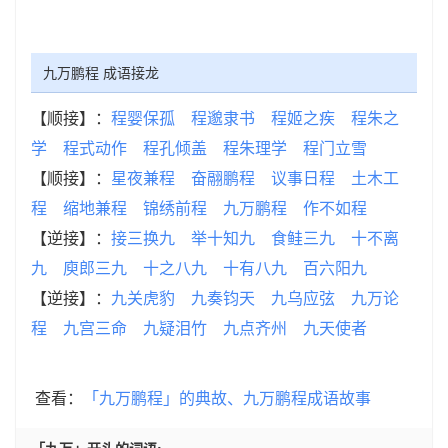
九万鹏程 成语接龙
【顺接】：
程婴保孤
程邈隶书
程姬之疾
程朱之
学
程式动作
程孔倾盖
程朱理学
程门立雪
【顺接】：
星夜兼程
奋翮鹏程
议事日程
土木工
程
缩地兼程
锦绣前程
九万鹏程
作不如程
【逆接】：
接三换九
举十知九
食鲑三九
十不离
九
庾郎三九
十之八九
十有八九
百六阳九
【逆接】：
九关虎豹
九奏钧天
九乌应弦
九万论
程
九宫三命
九疑泪竹
九点齐州
九天使者
查看：
「九万鹏程」的典故、九万鹏程成语故事