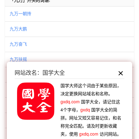
「九万」开头的词语:
九万一朝抟
九万大鹏
九万奋飞
九万扶摇
网站改名：国学大全
九万抟
国学大师这个词由于某些原因，
九万抟扶
决定更换网站域名和名称。
gxdq.com
国学大全，请记住这
九万抟扶摇
4个字母，
gxdq
国学大全的简
拼。网址又短又容易记住，和名
九万抟空
称完全匹配。请及时更新收藏
夹，使用
gxdq.com
访问网站。
九万抟风