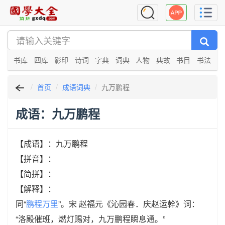
书库
四库
影印
诗词
字典
词典
人物
典故
书目
书法
首页
成语词典
九万鹏程
成语：九万鹏程
【成语】：九万鹏程
【拼音】：
【简拼】：
【解释】：
同“
鹏程万里
”。宋 赵福元《沁园春．庆赵运幹》词：
“洛殿催班，燃灯赐对，九万鹏程瞬息通。”