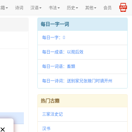
古籍
诗词
汉语
书法
历史
其他
会员
每日一字一词
每日一字：𦱜
每日一成语：以观后效
每日一词语：畜類
每日一诗词：送别家兄张掖门时谪开州
热门古籍
三家注史记
汉书