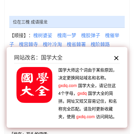
位在三槐 成语接龙
【顺接】：
槐树婆娑
槐南一梦
槐胶弹子
槐催举
子
槐宫棘寺
槐叶冷淘
槐省棘署
槐阶棘路
【顺接】：
指桑骂槐
蚂蚁缘槐
九棘三槐
王祐三
网站改名：国学大全
槐
位列三槐
一觉庭槐
位在三槐
指桑駡槐
国学大师这个词由于某些原因，
【逆接】：
脱袍退位
八卦方位
不安于位
阴阳易
决定更换网站域名和名称。
位
九五之位
一步到位
不安其位
表著之位
gxdq.com
国学大全，请记住这
【逆接】：
位屈道伸
位尊禄厚
位居极品
位卑人
4个字母，
gxdq
国学大全的简
微
位卑言高
位尊势重
位不期骄
位尊贱隔
拼。网址又短又容易记住，和名
称完全匹配。请及时更新收藏
夹，使用
gxdq.com
访问网站。
查看：
「位在三槐」的典故、位在三槐成语故事