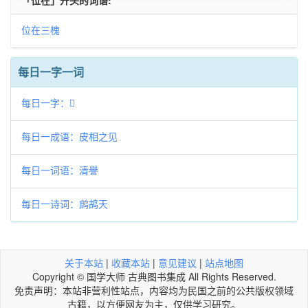
「位在」开头的词语:
位在三槐
每日一字一词
每日一字：𧺎
每日一成语：皮相之见
每日一词语：清譽
每日一诗词：鹧鸪天
关于本站
|
收藏本站
|
意见建议
|
站点地图
Copyright © 国学大师 古典图书集成 All Rights Reserved.
免责声明：本站非营利性站点，内容均为民国之前的公共版权领域
古籍，以方便网友为主，仅供学习研究。