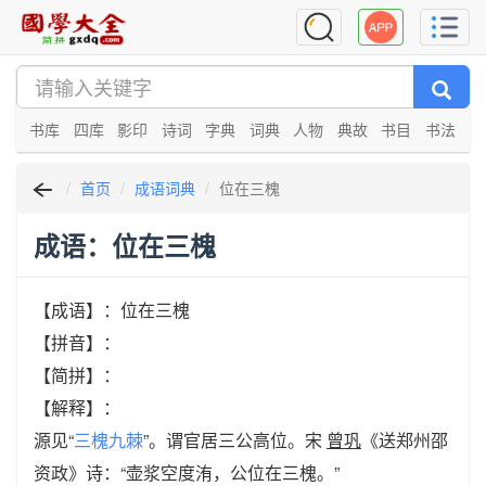
书库
四库
影印
诗词
字典
词典
人物
典故
书目
书法
首页
成语词典
位在三槐
成语：位在三槐
【成语】：位在三槐
【拼音】：
【简拼】：
【解释】：
源见“
三槐九棘
”。谓官居三公高位。宋
曾巩
《送郑州邵
资政》诗：“壶浆空度洧，公位在三槐。”