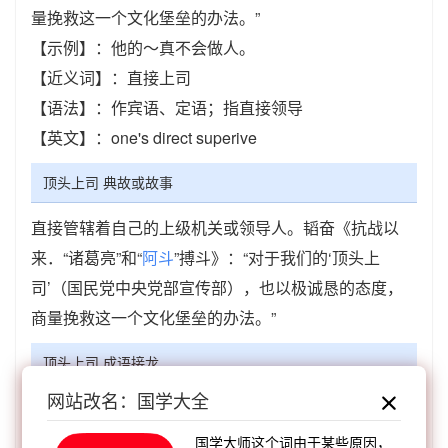
量挽救这一个文化堡垒的办法。”
【示例】：他的～真不会做人。
【近义词】：直接上司
【语法】：作宾语、定语；指直接领导
【英文】：one's direct superive
顶头上司 典故或故事
直接管辖着自己的上级机关或领导人。韬奋《抗战以
来．“诸葛亮”和“
阿斗
”搏斗》：“对于我们的‘顶头上
司’（国民党中央党部宣传部），也以极诚恳的态度，
商量挽救这一个文化堡垒的办法。”
顶头上司 成语接龙
网站改名：国学大全
【顺接】：
司马琴声
司空眼惯
司空经惯
司空看
惯
司空见惯
司空自惯
司马题门
司马之琴
国学大师这个词由于某些原因，