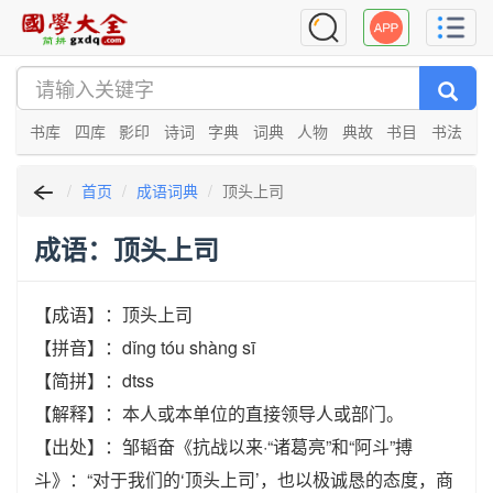
书库
四库
影印
诗词
字典
词典
人物
典故
书目
书法
首页
成语词典
顶头上司
成语：顶头上司
【成语】：顶头上司
【拼音】：dǐng tóu shàng sī
【简拼】：dtss
【解释】：本人或本单位的直接领导人或部门。
【出处】：邹韬奋《抗战以来·“诸葛亮”和“阿斗”搏
斗》：“对于我们的‘顶头上司’，也以极诚恳的态度，商