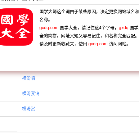
部鼓吹
滥同齐吹
秦楼凤吹
大鼓大吹
国学大师这个词由于某些原因，决定更换网站域名
冷言横
排奡纵横
斗转参横
热泪纵横
名称。
征暴敛
横徵苛役
横拖竖拉
横槊赋诗
gxdq.com
国学大全，请记住这4个字母，
gxdq
国学
全的简拼。网址又短又容易记住，和名称完全匹配
请及时更新收藏夹，使用
gxdq.com
访问网站。
横汾唱
横汾宴镐
横汾赏