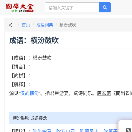
首页
成语词典
横汾鼓吹
成语：横汾鼓吹
【成语】：横汾鼓吹
【拼音】：
【简拼】：
【解释】：
源见“
汉武横汾
”。指君臣游宴，赋诗同乐。
唐玄宗
《南出雀
横汾鼓吹 成语接龙
网
【顺接】：
吹牛拍马
吹万自己
吹箫吴市
吹箫子晋
吹