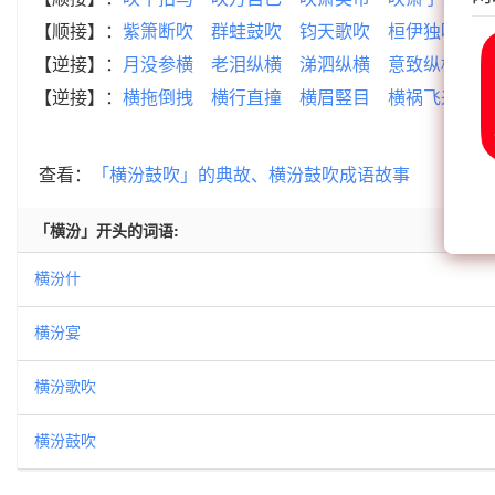
【顺接】：
紫箫断吹
群蛙鼓吹
钧天歌吹
桓伊独吹
两
【逆接】：
月没参横
老泪纵横
涕泗纵横
意致纵横
面
【逆接】：
横拖倒拽
横行直撞
横眉竪目
横祸飞来
横
查看：
「横汾鼓吹」的典故、横汾鼓吹成语故事
「横汾」开头的词语:
横汾什
横汾宴
横汾歌吹
横汾鼓吹