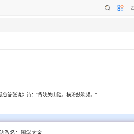
鼠谷答张说》诗：“背陕关山险，横汾鼓吹频。”
站改名：国学大全
毛数睫
吹箫仙子
吹箫秦苑
吹灰找缝