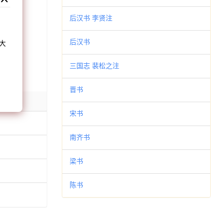
和
后汉书 李贤注
后汉书
大
。
三国志 裴松之注
晋书
宋书
南齐书
梁书
陈书