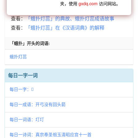
夹，使用
gxdq.com
访问网站。
查看：
「蛾扑灯蕊」的典故、蛾扑灯蕊成语故事
查看：
「蛾扑灯蕊」在《汉语词典》的解释
「蛾扑」开头的词语:
蛾扑灯蕊
每日一字一词
每日一字：𥪫
每日一成语：开弓没有回头箭
每日一词语：圢圢
每日一诗词：真宗奉圣祖玉清昭应宫十一首