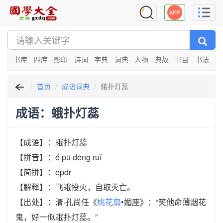
书库
四库
影印
诗词
字典
词典
人物
典故
书目
书法
首页
成语词典
蛾扑灯蕊
成语：蛾扑灯蕊
【成语】：蛾扑灯蕊
【拼音】：é pū dēng ruǐ
【简拼】：epdr
【解释】：飞蛾投火，自取灭亡。
【出处】：清·孔尚任《
桃花扇
•媚座》：“笑他命薄烟花
鬼，好一似蛾扑灯蕊。”