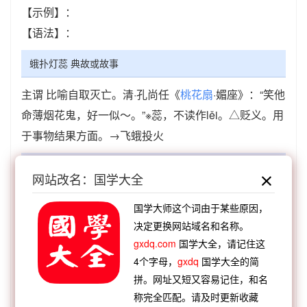
【示例】：
【语法】：
蛾扑灯蕊 典故或故事
主谓 比喻自取灭亡。清·孔尚任《
桃花扇
·媚座》：“笑他
命薄烟花鬼，好一似～。”※蕊，不读作lěi。△贬义。用
于事物结果方面。→飞蛾投火
蛾扑灯蕊 成语接龙
网站改名：国学大全
国学大师这个词由于某些原因，
【顺接】：
浮花浪蕊
吹花嚼蕊
吹叶嚼蕊
蛾扑灯
决定更换网站域名和名称。
蕊
gxdq.com
国学大全，请记住这
【逆接】：
皓齿青蛾
红粉青蛾
以火去蛾
4个字母，
gxdq
国学大全的简
【逆接】：
蛾眉淡扫
蛾眉螓首
蛾附蠭屯
蛾度虵
拼。网址又短又容易记住，和名
称完全匹配。请及时更新收藏
行
蛾附蜂屯
蛾眉曼睩
蛾眉笑躄
蛾子时术