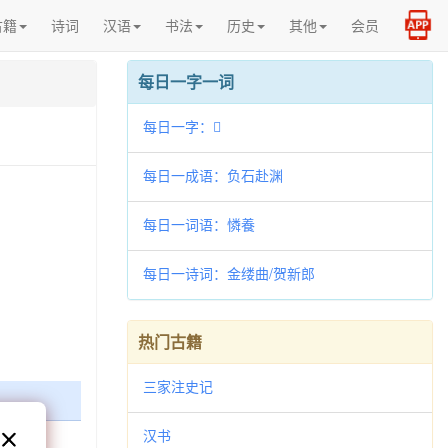
古籍
诗词
汉语
书法
历史
其他
会员
每日一字一词
每日一字：𨇔
每日一成语：负石赴渊
每日一词语：憐養
每日一诗词：金缕曲/贺新郎
热门古籍
三家注史记
汉书