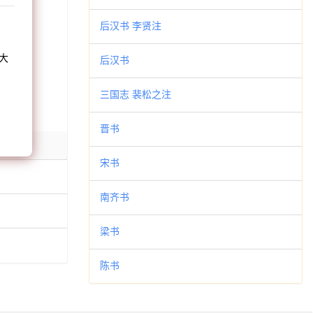
和
后汉书 李贤注
大
后汉书
。
三国志 裴松之注
晋书
宋书
南齐书
梁书
陈书