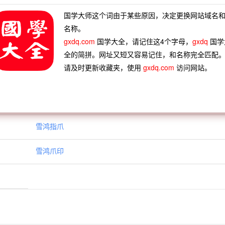
神晦迹
廉蔺之迹
骈肩迭迹
韬光敛迹
国学大师这个词由于某些原因，决定更换网站域名
名称。
川回雪
谢庭白雪
阳春白雪
饕风虐雪
gxdq.com
国学大全，请记住这4个字母，
gxdq
国学
灯萤火
雪宫风榭
雪舟乘兴
雪鬓霜毛
全的简拼。网址又短又容易记住，和名称完全匹配
请及时更新收藏夹，使用
gxdq.com
访问网站。
雪鸿指爪
雪鸿爪印