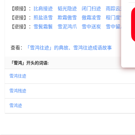
【顺接】：
比肩接迹
韬光隐迹
闭门扫迹
雨踪云迹
韬
【逆接】：
煎盐迭雪
欺霜傲雪
傲霜凌雪
程门度雪
洛
【逆接】：
雪鬓霜鬟
雪泥鸿爪
雪中送炭
雪中留爪
雪
查看：
「雪鸿往迹」的典故、雪鸿往迹成语故事
「雪鸿」开头的词语:
雪鸿往迹
雪鸿残迹
雪鸿迹