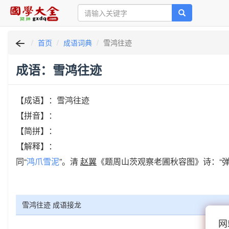
首页
成语词典
雪鸿往迹
成语：雪鸿往迹
【成语】：雪鸿往迹
【拼音】：
【简拼】：
【解释】：
同“
鸿爪雪泥
”。清
赵翼
《题周山茨观察老圃秋容图》诗：“
雪鸿往迹 成语接龙
网