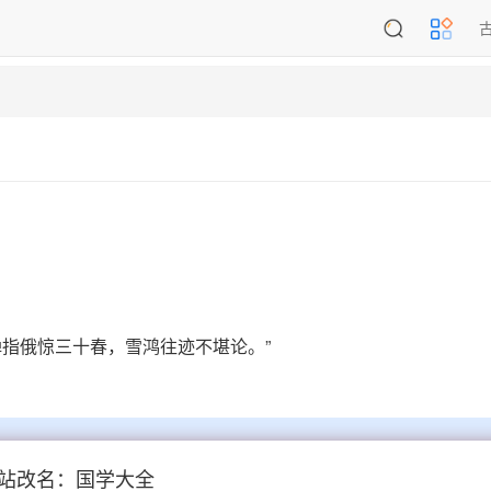
弹指俄惊三十春，雪鸿往迹不堪论。”
站改名：国学大全