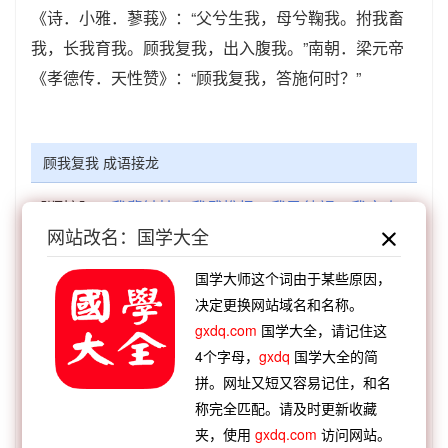
《诗．小雅．蓼莪》：“父兮生我，母兮鞠我。拊我畜
我，长我育我。顾我复我，出入腹我。”南朝．梁元帝
《孝德传．天性赞》：“顾我复我，答施何时？”
顾我复我 成语接龙
【顺接】：
我辈钟情
我武惟扬
我盈彼竭
我空真
网站改名：国学大全
如
我白君元
我见犹怜
我见妩媚
我笠君车
【顺接】：
鲍叔知我
尽其在我
对山救我
春秋非
国学大师这个词由于某些原因，
我
好勇过我
依然故我
神必据我
惠子知我
决定更换网站域名和名称。
【逆接】：
义无他顾
枭视狼顾
破甑不顾
置之不
gxdq.com
国学大全，请记住这
4个字母，
gxdq
国学大全的简
顾
计不反顾
猿经鵄顾
擅行不顾
长虑后顾
拼。网址又短又容易记住，和名
【逆接】：
顾全大局
顾曲中误
顾盼神飞
顾盼多
称完全匹配。请及时更新收藏
姿
顾复之恩
顾说他事
顾奇归怪
顾犬补牢
夹，使用
gxdq.com
访问网站。