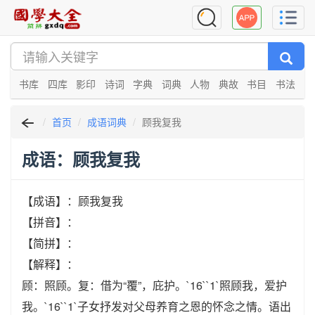
书库
四库
影印
诗词
字典
词典
人物
典故
书目
书法
首页
成语词典
顾我复我
成语：顾我复我
【成语】：顾我复我
【拼音】：
【简拼】：
【解释】：
顾：照顾。复：借为“覆”，庇护。`16``1`照顾我，爱护
我。`16``1`子女抒发对父母养育之恩的怀念之情。语出