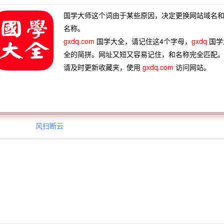
日干云
亲舍暮云
平地登云
啸吒风云
国学大师这个词由于某些原因，决定更换网站域名
名称。
露梳风
炙手威风
破浪乘风
鬼阵头风
gxdq.com
国学大全，请记住这4个字母，
gxdq
国学
餐水宿
风行电照
风行草从
风移畏垒
全的简拼。网址又短又容易记住，和名称完全匹配
请及时更新收藏夹，使用
gxdq.com
访问网站。
风扫断云