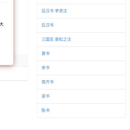
和
后汉书 李贤注
大
后汉书
。
三国志 裴松之注
晋书
宋书
南齐书
梁书
陈书