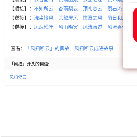
【顺接】：
不知所云
杏雨梨云
顶礼慈云
裂石流云
蔽
【逆接】：
洗尘接风
头触屏风
簠簋之风
丽日和风
沐
【逆接】：
风烛残年
风雨晦冥
风流事过
风流香令
风
查看：
「风扫断云」的典故、风扫断云成语故事
「风扫」开头的词语:
风扫停云