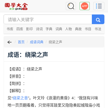
书库
四库
影印
诗词
字典
词典
人物
典故
书目
书法
首页
成语词典
绕梁之声
成语：绕梁之声
【成语】：绕梁之声
【拼音】：
【简拼】：
【解释】：
见“
绕梁之音
”。叶文玲《浪漫的黄昏》4：“我饶有兴味
地一页页翻看着，只觉得耳鼓里又隐隐奏起城隍庙小戏