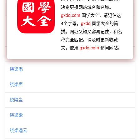
决定更换网站域名和名称。
「绕梁」开头的词语:
gxdq.com
国学大全，请记住这
绕梁三日
4个字母，
gxdq
国学大全的简
拼。网址又短又容易记住，和名
绕梁之声
称完全匹配。请及时更新收藏
夹，使用
gxdq.com
访问网站。
绕梁之音
绕梁唱
绕梁声
绕梁尘
绕梁歌
绕梁遏云