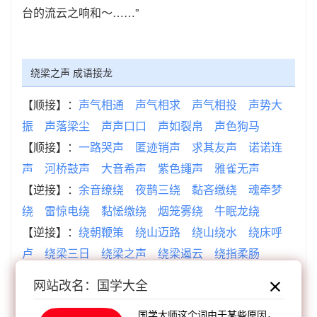
台的流云之响和～……”
绕梁之声 成语接龙
【顺接】：
声气相通
声气相求
声气相投
声势大
振
声落梁尘
声声口口
声如裂帛
声色狗马
【顺接】：
一路哭声
匿迹销声
求其友声
诺诺连
声
河桥鼓声
大音希声
紫色䵷声
雅雀无声
【逆接】：
余音缭绕
夜鹊三绕
黏吝缴绕
魂牵梦
绕
雷惊电绕
黏恡缴绕
烟笼雾绕
牛眠龙绕
【逆接】：
绕朝鞭策
绕山迈路
绕山绕水
绕床呼
卢
绕梁三日
绕梁之声
绕梁遏云
绕指柔肠
网站改名：国学大全
查看：
「绕梁之声」的典故、绕梁之声成语故事
国学大师这个词由于某些原因，