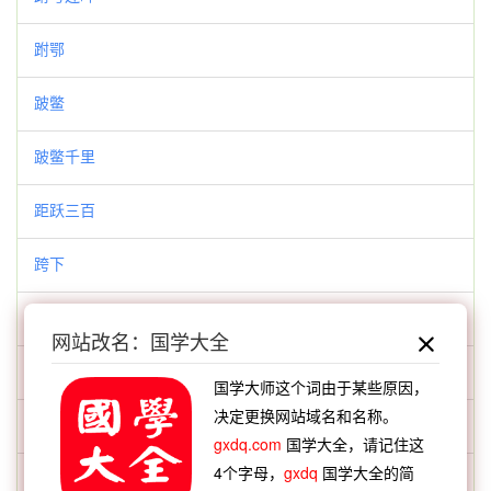
跗鄂
跛鳖
跛鳖千里
距跃三百
跨下
跨下羞
网站改名：国学大全
跨下辱
国学大师这个词由于某些原因，
决定更换网站域名和名称。
跨凤
gxdq.com
国学大全，请记住这
4个字母，
gxdq
国学大全的简
跨凤乘鸾