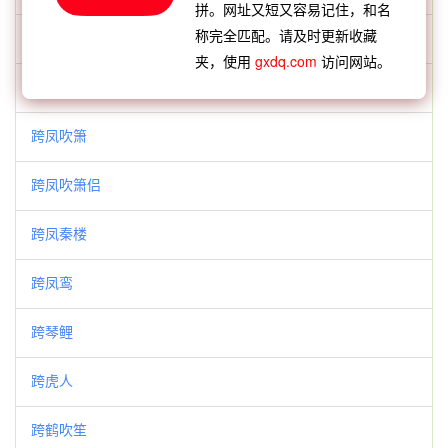
拼。网址又短又容易记住，和名
称完全匹配。请及时更新收藏
跨凤乘龙
夹，使用
gxdq.com
访问网站。
跨凤侣
跨凤吹箫
跨凤吹箫侣
跨凤秦楼
跨凤鸾
跨琴鲤
跨虎人
跨鹤吹笙