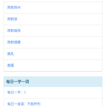
跨鹤扬州
跨鹤游
跨鹤维扬
跨鹤缠腰
跪乳
跪履
每日一字一词
每日一字：𩊢
每日一成语：不胜杯杓