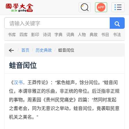
书库
四库
影印
诗词
字典
词典
人物
典故
书目
书法
首页
历史典故
蛙音闰位
蛙音闰位
《
汉书
．王莽传论》：“紫色蛙声，馀分闰位。”蛙音闰
位，本谓非雅正的乐曲，非正统的帝位。后泛指非正规
的事物。周素园《贵州民党痛史》四篇：“然同时发起
之耆老会，同为无意识之举动，蛙音闰位，竟袭取民意
机关之美名。”