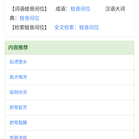
【词语蛙音闰位】 成语：
蛙音闰位
汉语大词
典：
蛙音闰位
【检索蛙音闰位】
全文检索：蛙音闰位
内容推荐
跕鸢堕水
跖犬噬尧
跖狗吠尧
跗萼联芳
跗萼载韡
跗萼连晖