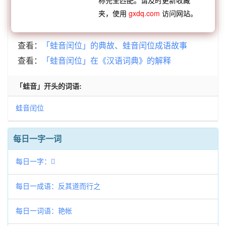
叫
蛙鸣蝉噪
蛙鸣官司
蛙鸣蚓叫
蛙音闰位
夹，使用
gxdq.com
访问网站。
查看：
「蛙音闰位」的典故、蛙音闰位成语故事
查看：
「蛙音闰位」在《汉语词典》的解释
「蛙音」开头的词语:
蛙音闰位
每日一字一词
每日一字：𠑍
每日一成语：反其道而行之
每日一词语：艳帐