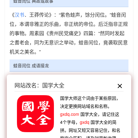
蛙音闰位 典故或故事
《
汉书
．王莽传论》：“紫色蛙声，馀分闰位。”蛙音闰
位，本谓非雅正的乐曲，非正统的帝位。后泛指非正规
的事物。周素园《贵州民党痛史》四篇：“然同时发起
之耆老会，同为无意识之举动，蛙音闰位，竟袭取民意
机关之美名。”
蛙音闰位 成语接龙
【顺接】：
位不期骄
位在三槐
位尊禄厚
位居极
网站改名：国学大全
品
位极人臣
位卑人微
位屈道伸
位尊贱隔
【顺接】：
鼃音闰位
掊克在位
高官显位
素餐尸
国学大师这个词由于某些原因，
决定更换网站域名和名称。
位
乘轩禄位
蛙音闰位
不安其位
长生牌位
gxdq.com
国学大全，请记住这
【逆接】：
云龙井蛙
井底鸣蛙
鼓奏鸣蛙
越王轼
4个字母，
gxdq
国学大全的简
蛙
沉灶产蛙
沉灶生蛙
埳井之蛙
官蛙私蛙
拼。网址又短又容易记住，和名
【逆接】：
蛙鸣狗吠
蛙鸣鼓吹
蛙鼓蝉鸣
蛙鸣鸱
称完全匹配。请及时更新收藏