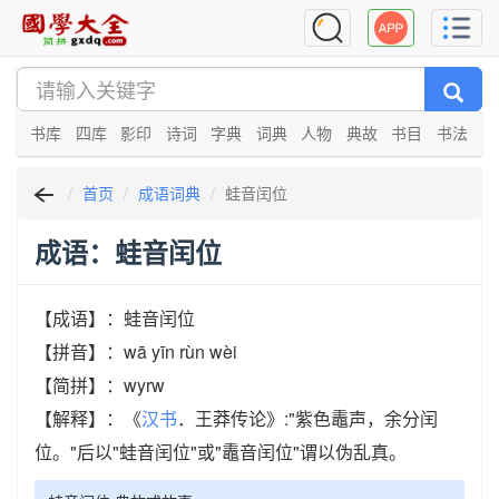
书库
四库
影印
诗词
字典
词典
人物
典故
书目
书法
首页
成语词典
蛙音闰位
成语：蛙音闰位
【成语】：蛙音闰位
【拼音】：wā yīn rùn wèi
【简拼】：wyrw
【解释】：《
汉书
．王莽传论》:"紫色鼃声，余分闰
位。"后以"蛙音闰位"或"鼃音闰位"谓以伪乱真。