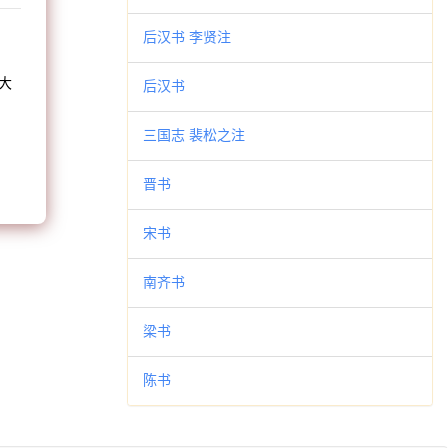
和
后汉书 李贤注
大
后汉书
。
三国志 裴松之注
晋书
宋书
南齐书
梁书
陈书