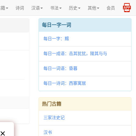
古籍
诗词
汉语
书法
历史
其他
会员
每日一字一词
每日一字：䵮
每日一成语：击其犹犹，陵其与与
每日一词语：昏暮
每日一诗词：西寨寓居
热门古籍
三家注史记
汉书