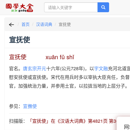
首页
汉语词典
宣抚使
宣抚使
宣抚使 xuān fǔ shǐ
官名。
唐玄宗
开元
十六年(公元728年)，以
宇文融
充河北道
慰安抚使或宣抚使。宋代在用兵时多以宰执大臣充任，负督
官，加强统治力量，并参用土官，以拉拢当地的上层分子。
参见：
宣撫使
扫描版：
「宣抚使」在《汉语大词典》第4821页 第3卷 141
网