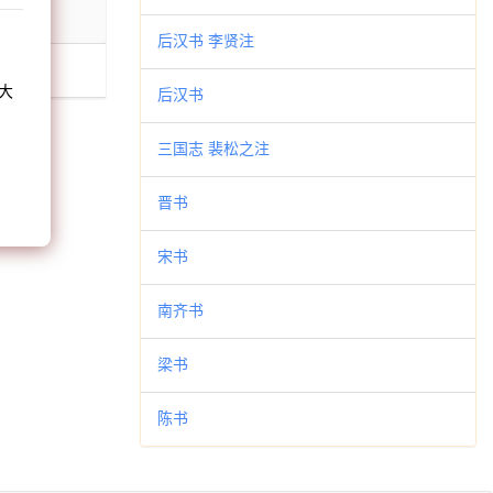
和
后汉书 李贤注
大
后汉书
。
三国志 裴松之注
晋书
宋书
南齐书
梁书
陈书