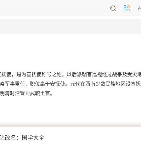
宣抚使，是为宣抚使称号之始。以后派朝官巡视经过战争及受灾
察军事重任，职位高于安抚使。元代在西南少数民族地区设宣抚
明清时沿置为武职土官。
5
站改名：国学大全