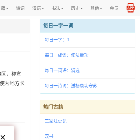
古籍
诗词
汉语
书法
历史
其他
会员
每日一字一词
每日一字：𦍱
每日一成语：使法量功
每日一词语：涓选
地区，称宣
使为地方长
每日一诗词：送杨康功守苏
热门古籍
三家注史记
汉书