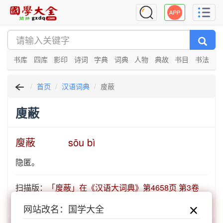
书库
四库
影印
诗词
字典
词典
人物
典故
书目
书法
首页
汉语词典
廋蔽
廋蔽
廋蔽 sōu bì
隐匿。
扫描版：
「廋蔽」在《汉语大词典》第4658页 第3卷
1252
网站改名：国学大全