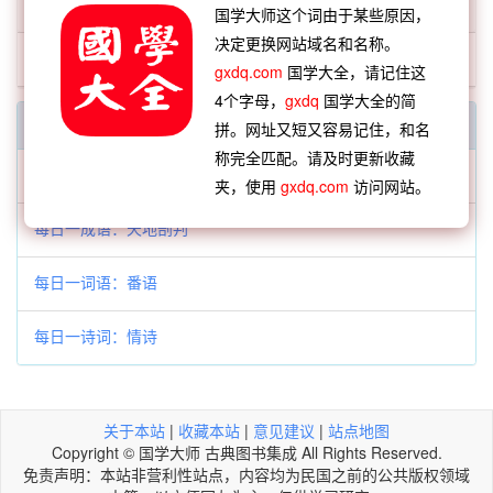
「廋蔽」开头的词语:
国学大师这个词由于某些原因，
决定更换网站域名和名称。
廋蔽
gxdq.com
国学大全，请记住这
4个字母，
gxdq
国学大全的简
每日一字一词
拼。网址又短又容易记住，和名
称完全匹配。请及时更新收藏
每日一字：𣘷
夹，使用
gxdq.com
访问网站。
每日一成语：天地剖判
每日一词语：番语
每日一诗词：情诗
关于本站
|
收藏本站
|
意见建议
|
站点地图
Copyright © 国学大师 古典图书集成 All Rights Reserved.
免责声明：本站非营利性站点，内容均为民国之前的公共版权领域