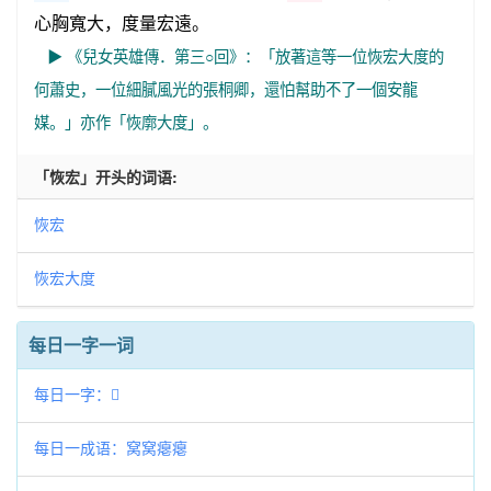
心胸寬大，度量宏遠。
▶ 《兒女英雄傳．第三○回》：「放著這等一位恢宏大度的
何蕭史，一位細膩風光的張桐卿，還怕幫助不了一個安龍
媒。」亦作「恢廓大度」。
「恢宏」开头的词语:
恢宏
恢宏大度
每日一字一词
每日一字：𧈆
每日一成语：窝窝瘪瘪