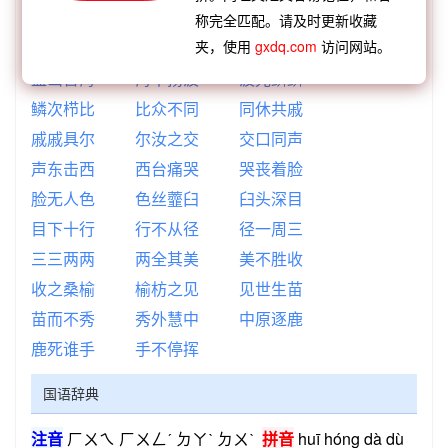
妍姿艳质
质伛影曲
曲不离口
称完全匹配。请及时更新收藏
夹，使用
gxdq.com
访问网站。
口不二价
价值连城
城下之盟
盟山誓海
海不扬波
波光鳞鳞
鳞次栉比
比众不同
同休共戚
戚戚具尔
尔汝之交
交口同声
声东击西
西台痛哭
哭丧着脸
脸无人色
色丝虀臼
臼头深目
目下十行
行不从径
径一周三
三三两两
两全其美
美不胜收
收之桑榆
榆枋之见
见世生苗
苗而不秀
秀外慧中
中原逐鹿
鹿死谁手
手不停挥
国语辞典
注音
ㄏㄨㄟ ㄏㄨㄥˊ ㄉㄚˋ ㄉㄨˋ
拼音
huī hóng dà dù