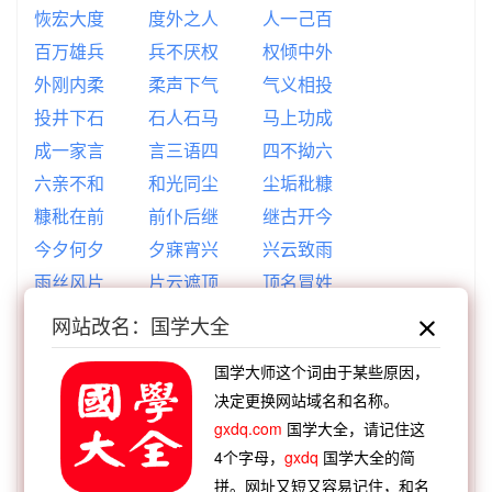
恢宏大度
度外之人
人一己百
百万雄兵
兵不厌权
权倾中外
外刚内柔
柔声下气
气义相投
投井下石
石人石马
马上功成
成一家言
言三语四
四不拗六
六亲不和
和光同尘
尘垢秕糠
糠秕在前
前仆后继
继古开今
今夕何夕
夕寐宵兴
兴云致雨
雨丝风片
片云遮顶
顶名冒姓
姓甚名谁
谁是谁非
非亲非故
网站改名：国学大全
故人之情
情不可却
却之不恭
国学大师这个词由于某些原因，
恭而有礼
礼为情貌
貌似强大
决定更换网站域名和名称。
大中至正
正中下怀
怀丸操弹
gxdq.com
国学大全，请记住这
弹丝品竹
竹报平安
安不忘危
4个字母，
gxdq
国学大全的简
危于累卵
卵与石斗
斗丽争妍
拼。网址又短又容易记住，和名