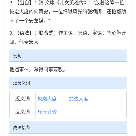
2.
【出自】：清·文康《儿女英雄传》：“放着这筹一位
恢宏大度的何箫史，一位细腻风光的张桐卿，还怕帮助
不了一个安龙媒。”
3.
【语法】：联合式；作主语、宾语、定语；指心胸开
阔，气量宏大
例句
他遇事～，深得同事尊敬。
近反义词
近义词
恢廓大度
豁达大度
反义词
斤斤计较
成语接龙