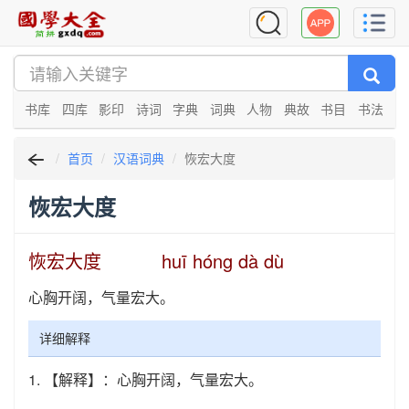
书库
四库
影印
诗词
字典
词典
人物
典故
书目
书法
首页
汉语词典
恢宏大度
恢宏大度
恢宏大度 huī hóng dà dù
心胸开阔，气量宏大。
详细解释
1.
【解释】：心胸开阔，气量宏大。