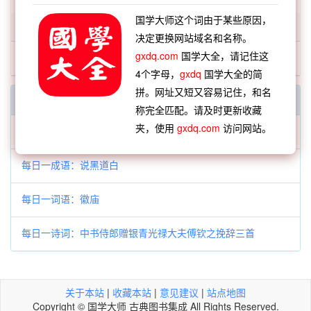
国学大师这个词由于某些原因，
「末調」开头的词语:
决定更换网站域名和名称。
gxdq.com
国学大全，请记住这
末調
4个字母，
gxdq
国学大全的简
拼。网址又短又容易记住，和名
每日一字一词
称完全匹配。请及时更新收藏
夹，使用
gxdq.com
访问网站。
每日一字：𣄪
每日一成语：说黑道白
每日一词语：徽庙
每日一诗词：中书侍郎赠银青光禄大夫傅钦之挽辞三首
关于本站
|
收藏本站
|
意见建议
|
站点地图
Copyright © 国学大师 古典图书集成 All Rights Reserved.