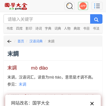
书库
四库
影印
诗词
字典
词典
人物
典故
书目
书法
首页
汉语词典
末調
末調
末調 mò diào
末调，汉语词汇，读音为mò tiáo，意思是才调不高。
参见：
末调
扫描版：
「末調」在《汉语大词典》第5770页 第4卷
网站改名：国学大全
702