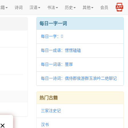
古籍
诗词
汉语
书法
历史
其他
会员
每日一字一词
每日一字：𡜝
每日一成语：愣愣磕磕
每日一词语：豐厚
每日一诗词：偶侍郡侯游群玉浪吟二绝聊记
岁月时淳佑乙巳
热门古籍
三家注史记
汉书