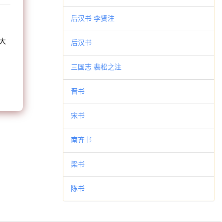
和
后汉书 李贤注
大
后汉书
。
三国志 裴松之注
晋书
宋书
南齐书
梁书
陈书