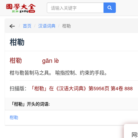
首页
汉语词典
柑勒
柑勒
柑勒 gān lè
柑与勒皆制马之具。 喻指控制、约束的手段。
扫描版：
「柑勒」在《汉语大词典》第5956页 第4卷 888
「柑勒」开头的词语:
柑勒
网