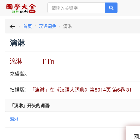
首页
汉语词典
漓淋
漓淋
漓淋 lí lín
充盛貌。
扫描版：
「漓淋」在《汉语大词典》第8014页 第6卷 31
「漓淋」开头的词语:
漓淋
网