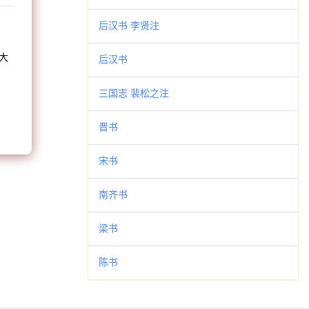
和
后汉书 李贤注
大
后汉书
。
三国志 裴松之注
晋书
宋书
南齐书
梁书
陈书