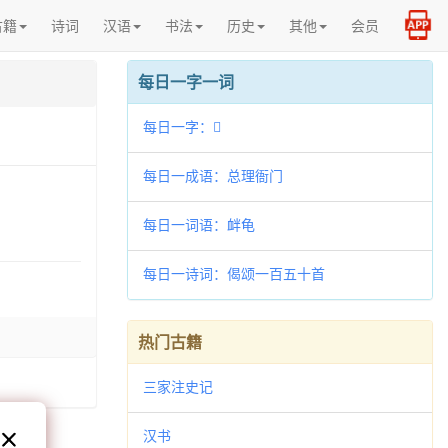
古籍
诗词
汉语
书法
历史
其他
会员
每日一字一词
每日一字：𫇛
每日一成语：总理衙门
每日一词语：衅龟
每日一诗词：偈颂一百五十首
热门古籍
三家注史记
汉书