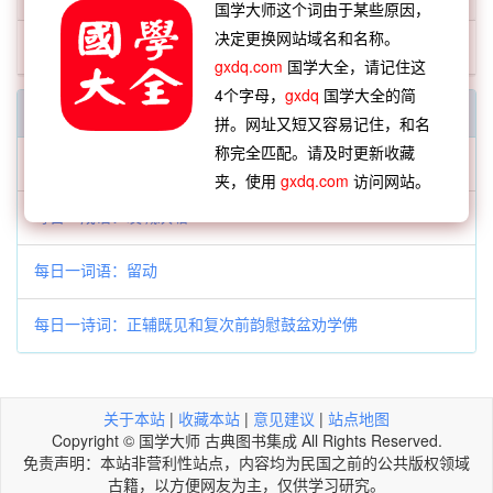
国学大师这个词由于某些原因，
决定更换网站域名和名称。
缊绪
gxdq.com
国学大全，请记住这
4个字母，
gxdq
国学大全的简
每日一字一词
拼。网址又短又容易记住，和名
称完全匹配。请及时更新收藏
每日一字：䤍
夹，使用
gxdq.com
访问网站。
每日一成语：发堿决塘
每日一词语：留动
每日一诗词：正辅既见和复次前韵慰鼓盆劝学佛
关于本站
|
收藏本站
|
意见建议
|
站点地图
Copyright © 国学大师 古典图书集成 All Rights Reserved.
免责声明：本站非营利性站点，内容均为民国之前的公共版权领域
古籍，以方便网友为主，仅供学习研究。