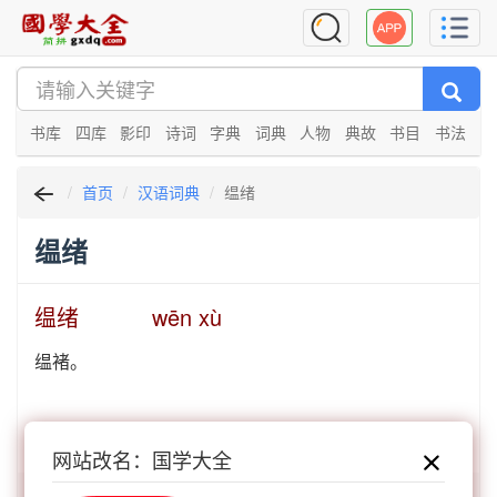
书库
四库
影印
诗词
字典
词典
人物
典故
书目
书法
首页
汉语词典
缊绪
缊绪
缊绪 wēn xù
缊褚。
参见：
緼绪
网站改名：国学大全
「缊绪」开头的词语: