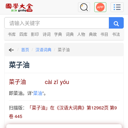
书库
四库
影印
诗词
字典
词典
人物
典故
书目
书法
首页
汉语词典
菜子油
菜子油
菜子油 cài zǐ yóu
即菜油。详“
菜油
”。
扫描版：
「菜子油」在《汉语大词典》第12962页 第9
卷 445