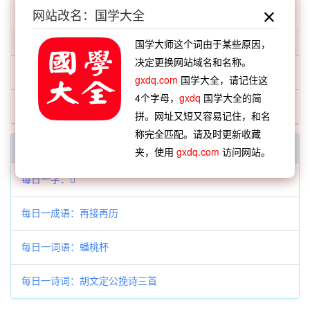
扫描版：
「菜子油」在《现代汉语词典》第122页
网站改名：国学大全
「菜子」开头的词语:
国学大师这个词由于某些原因，
决定更换网站域名和名称。
菜子
gxdq.com
国学大全，请记住这
4个字母，
gxdq
国学大全的简
菜子油
拼。网址又短又容易记住，和名
称完全匹配。请及时更新收藏
每日一字一词
夹，使用
gxdq.com
访问网站。
每日一字：𪳍
每日一成语：再接再历
每日一词语：蟠桃杯
每日一诗词：胡文定公挽诗三首