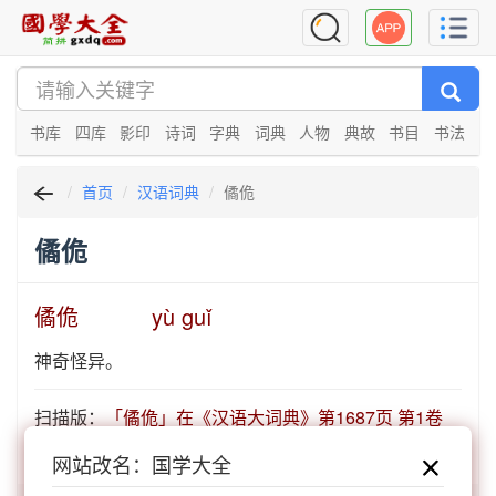
书库
四库
影印
诗词
字典
词典
人物
典故
书目
书法
首页
汉语词典
僪佹
僪佹
僪佹 yù guǐ
神奇怪异。
扫描版：
「僪佹」在《汉语大词典》第1687页 第1卷
1687
网站改名：国学大全