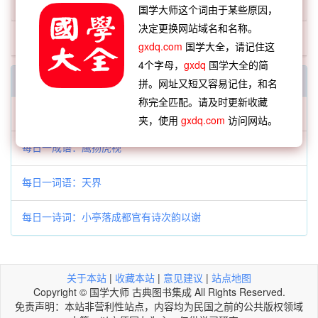
「僪佹」开头的词语:
国学大师这个词由于某些原因，
决定更换网站域名和名称。
僪佹
gxdq.com
国学大全，请记住这
4个字母，
gxdq
国学大全的简
每日一字一词
拼。网址又短又容易记住，和名
称完全匹配。请及时更新收藏
每日一字：𡡟
夹，使用
gxdq.com
访问网站。
每日一成语：鹰扬虎视
每日一词语：天界
每日一诗词：小亭落成都官有诗次韵以谢
关于本站
|
收藏本站
|
意见建议
|
站点地图
Copyright © 国学大师 古典图书集成 All Rights Reserved.
免责声明：本站非营利性站点，内容均为民国之前的公共版权领域