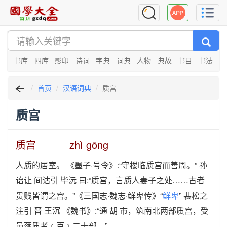
书库
四库
影印
诗词
字典
词典
人物
典故
书目
书法
首页
汉语词典
质宫
质宫
质宫 zhì gōng
人质的居室。 《墨子·号令》:“守楼临质宫而善周。” 孙
诒让 间诂引 毕沅 曰:“质宫，言质人妻子之处……古者
贵贱皆谓之宫。”《三国志·魏志·鲜卑传》“
鲜卑
” 裴松之
注引 晋 王沉 《魏书》:“通 胡 市，筑南北两部质宫，受
邑落质者﹝百﹞二十部。”