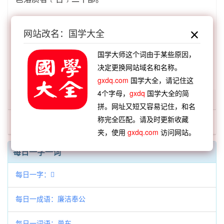
网站改名：国学大全
参见：
質宮
国学大师这个词由于某些原因，
扫描版：
「质宫」在《汉语大词典》第14237页 第10
决定更换网站域名和名称。
卷 270
gxdq.com
国学大全，请记住这
4个字母，
gxdq
国学大全的简
「质宫」开头的词语:
拼。网址又短又容易记住，和名
称完全匹配。请及时更新收藏
质宫
夹，使用
gxdq.com
访问网站。
每日一字一词
每日一字：𣽧
每日一成语：廉洁奉公
每日一词语：巢车